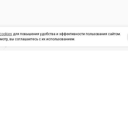
cookies
для повышения удобства и эффективности пользования сайтом.
мотр, вы соглашаетесь с их использованием.
И ПОДДЕРЖКА
ОРГАНИЗАЦИЯМ
КОНТАК
льных
420054, Республика Татарста
г.Казань, ул.Татарстан, 9
г.Казань, ул.Ямашева, 54, кор
3