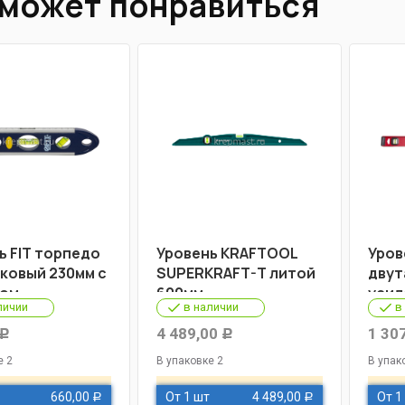
 может понравиться
ь FIT торпедо
Уровень KRAFTOOL
Уров
ковый 230мм с
SUPERKRAFT-T литой
двут
том
600мм
усил
личии
в наличии
в
4 489,00
1 30
Р
Р
е 2
В упаковке 2
В упак
660,00
От 1 шт
4 489,00
От 1
Р
Р