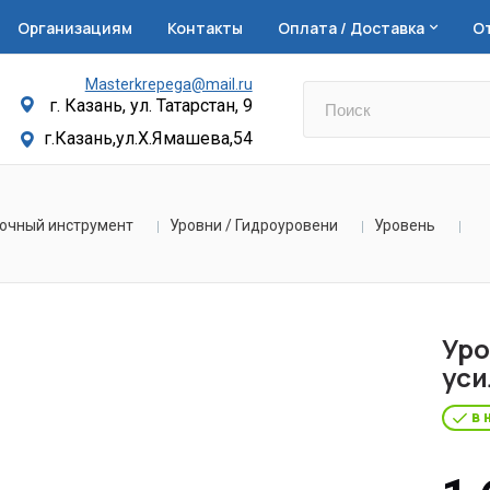
Организациям
Контакты
Оплата / Доставка
О
Masterkrepega@mail.ru
г. Казань, ул. Татарстан, 9
г.Казань,ул.Х.Ямашева,54
очный инструмент
Уровни / Гидроуровени
Уровень
Уро
уси
в 