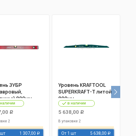
ень ЗУБР
Уровень KRAFTOOL
Ур
авровый,
SUPERKRAFT-T литой
дв
енный 800мм
800мм
ус
 наличии
в наличии
7,00
5 638,00
90
Р
Р
овке 2
В упаковке 2
В у
 шт
1 307,00
От 1 шт
5 638,00
О
Р
Р