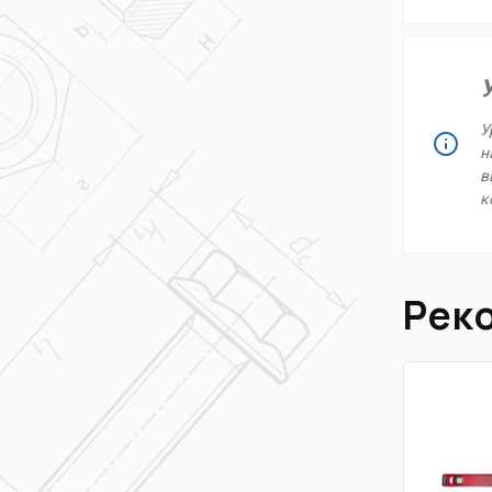
У
н
в
к
Рек