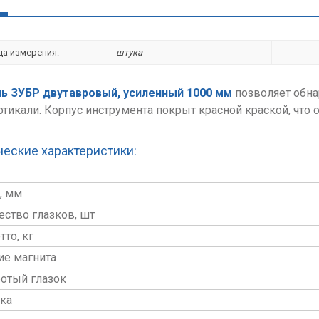
ца измерения:
штука
ь ЗУБР двутавровый, усиленный 1000 мм
позволяет обна
ртикали. Корпус инструмента покрыт красной краской, что 
ческие характеристики:
, мм
ество глазков, шт
тто, кг
ие магнита
отый глазок
ка