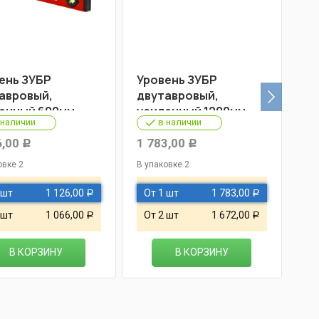
ень ЗУБР
Уровень ЗУБР
Ур
авровый,
двутавровый,
дв
енный 600мм
усиленный 1200мм
ус
 наличии
в наличии
6,00
1 783,00
3 
Р
Р
овке 2
В упаковке 2
В у
 шт
1 126,00
От 1 шт
1 783,00
О
Р
Р
 шт
1 066,00
От 2 шт
1 672,00
О
Р
Р
В КОРЗИНУ
В КОРЗИНУ