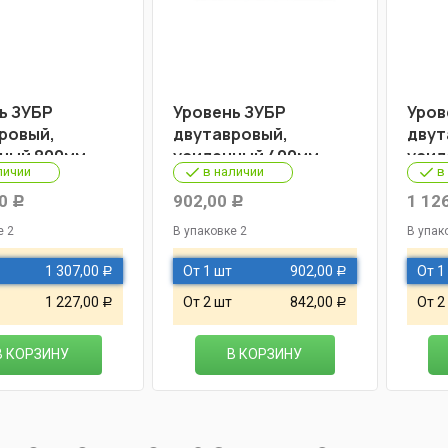
ь ЗУБР
Уровень ЗУБР
Уров
ровый,
двутавровый,
двут
ный 800мм
усиленный 400мм
усил
личии
в наличии
в
0
902,00
1 12
Р
Р
е 2
В упаковке 2
В упак
1 307,00
От 1 шт
902,00
От 1
Р
Р
1 227,00
От 2 шт
842,00
От 2
Р
Р
В КОРЗИНУ
В КОРЗИНУ