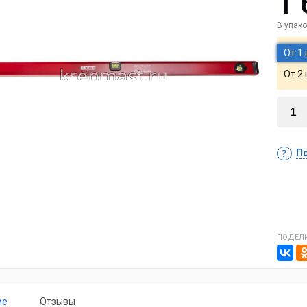
1 
В упако
От 1
От 2
По
ПОДЕЛИ
ие
Отзывы