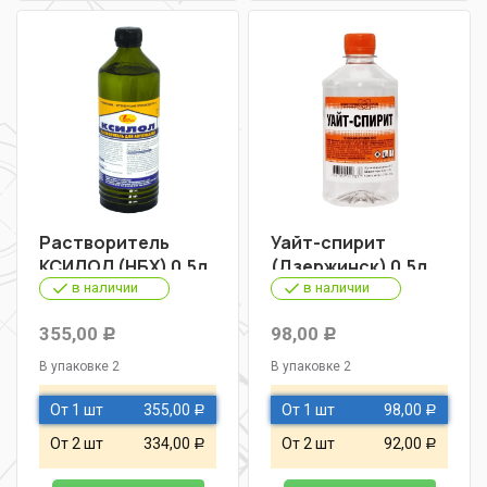
Растворитель
Уайт-спирит
КСИЛОЛ (НБХ) 0,5л
(Дзержинск) 0,5л
в наличии
в наличии
355,00
98,00
Р
Р
В упаковке 2
В упаковке 2
От 1 шт
355,00
От 1 шт
98,00
Р
Р
От 2 шт
334,00
От 2 шт
92,00
Р
Р