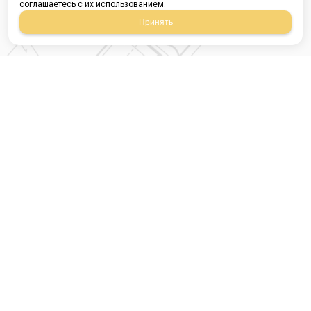
соглашаетесь с их использованием.
Принять
Магазин строительных
материалов
420054, Республика
Татарстан
г.Казань, ул.Татарстан,
9
г.Казань, ул.Ямашева,
54, корпус 3