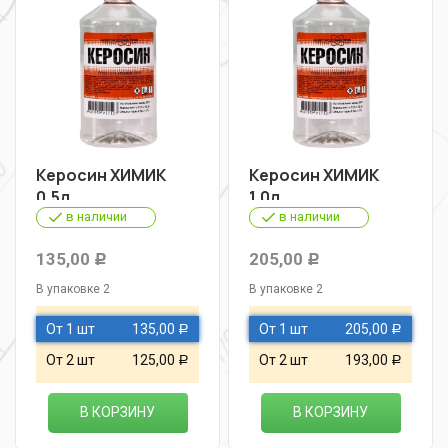
Керосин ХИМИК
Керосин ХИМИК
0,5л
1,0л
в наличии
в наличии
135,00
205,00
Р
Р
В упаковке 2
В упаковке 2
От 1 шт
135,00
От 1 шт
205,00
Р
Р
От 2 шт
125,00
От 2 шт
193,00
Р
Р
В КОРЗИНУ
В КОРЗИНУ