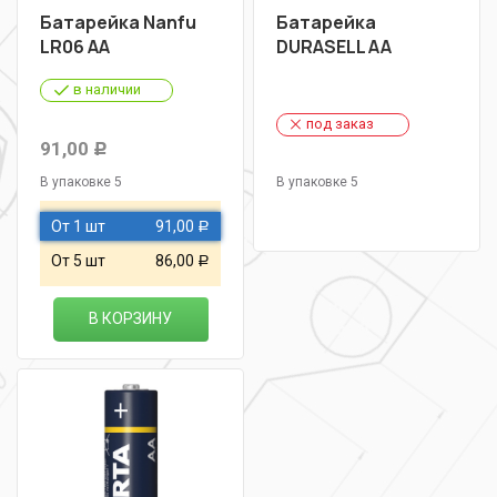
Батарейка Nanfu
Батарейка
LR06 AА
DURASELL AA
в наличии
под заказ
91,00
Р
В упаковке 5
В упаковке 5
От 1 шт
91,00
Р
От 5 шт
86,00
Р
В КОРЗИНУ