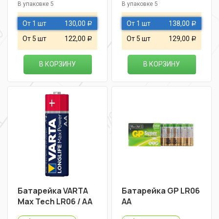
В упаковке 5
В упаковке 5
От 1 шт
130,00
От 1 шт
138,00
Р
Р
От 5 шт
122,00
От 5 шт
129,00
Р
Р
В КОРЗИНУ
В КОРЗИНУ
Батарейка VARTA
Батарейка GP LR06
Max Tech LR06 / AA
AА