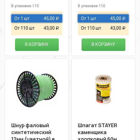
В упаковке 110
В упаковке 110
От 1 шт
45,00
От 1 шт
45,00
Р
Р
От 110 шт
43,00
От 110 шт
43,00
Р
Р
В КОРЗИНУ
В КОРЗИНУ
Шнур фаловый
Шпагат STAYER
синтетический
каменщика
12мм (цветной) в
хлопковый 60м