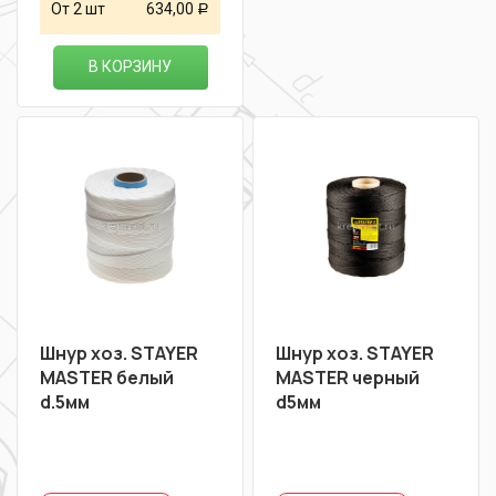
От 2 шт
634,00
Р
В КОРЗИНУ
Шнур хоз. STAYER
Шнур хоз. STAYER
MASTER белый
MASTER черный
d.5мм
d5мм