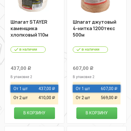
Шпагат STAYER
Шпагат джутовый
каменщика
4-нитка 1200текс
хлопковый 110м
500м
в наличии
в наличии
437,00
607,00
Р
Р
В упаковке 2
В упаковке 2
От 1 шт
437,00
От 1 шт
607,00
Р
Р
От 2 шт
410,00
От 2 шт
569,00
Р
Р
В КОРЗИНУ
В КОРЗИНУ