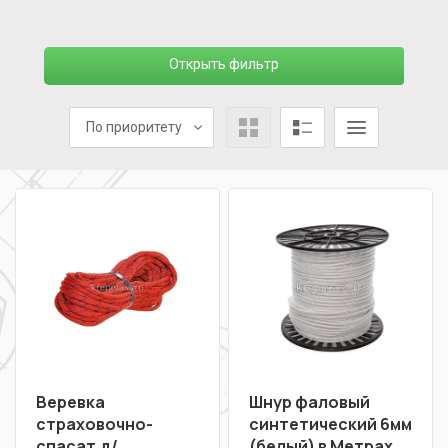
Открыть фильтр
По приоритету
Веревка
Шнур фаловый
страховочно-
синтетический 6мм
спасат.д/
(белый) в Метрах