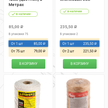
Метрах
в наличии
в наличии
85,00
235,50
Р
Р
В упаковке 75
В упаковке 2
От 1 шт
85,00
От 1 шт
235,50
Р
Р
От 75 шт
79,00
От 2 шт
221,50
Р
Р
В КОРЗИНУ
В КОРЗИНУ