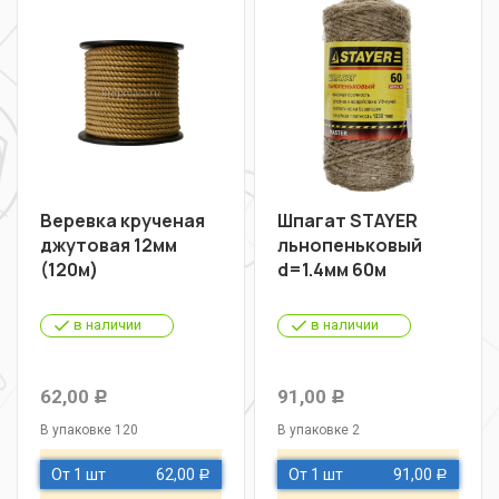
Веревка крученая
Шпагат STAYER
джутовая 12мм
льнопеньковый
(120м)
d=1.4мм 60м
в наличии
в наличии
62,00
91,00
Р
Р
В упаковке 120
В упаковке 2
От 1 шт
62,00
От 1 шт
91,00
Р
Р