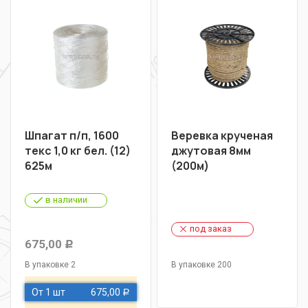
Шпагат п/п, 1600
Веревка крученая
текс 1,0 кг бел. (12)
джутовая 8мм
625м
(200м)
в наличии
под заказ
675,00
Р
В упаковке 2
В упаковке 200
От 1 шт
675,00
Р