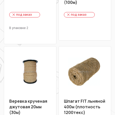
(100м)
под заказ
под заказ
В упаковке 2
Веревка крученая
Шпагат FIT льняной
джутовая 20мм
400м (плотность
(30м)
1200текс)