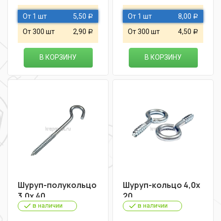
От 1 шт
5,50
От 1 шт
8,00
Р
Р
От 300 шт
2,90
От 300 шт
4,50
Р
Р
В КОРЗИНУ
В КОРЗИНУ
Шуруп-полукольцо
Шуруп-кольцо 4,0х
3,0х 40
20
в наличии
в наличии