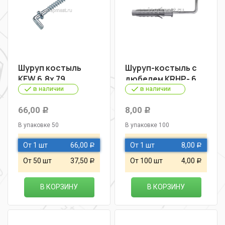
Шуруп костыль
Шуруп-костыль с
KEW 6,8х 79
дюбелем KRHР- 6
в наличии
в наличии
66,00
8,00
Р
Р
В упаковке 50
В упаковке 100
От 1 шт
66,00
От 1 шт
8,00
Р
Р
От 50 шт
37,50
От 100 шт
4,00
Р
Р
В КОРЗИНУ
В КОРЗИНУ