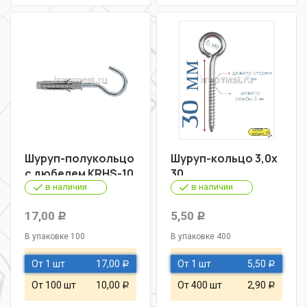
Шуруп-полукольцо
Шуруп-кольцо 3,0х
с дюбелем KRHS-10
30
в наличии
в наличии
17,00
5,50
Р
Р
В упаковке 100
В упаковке 400
От 1 шт
17,00
От 1 шт
5,50
Р
Р
От 100 шт
10,00
От 400 шт
2,90
Р
Р