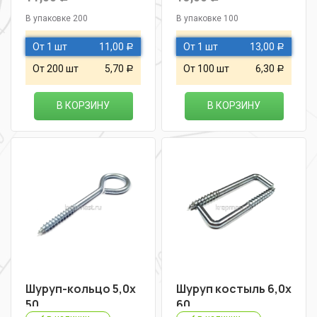
В упаковке 200
В упаковке 100
От 1 шт
11,00
От 1 шт
13,00
Р
Р
От 200 шт
5,70
От 100 шт
6,30
Р
Р
В КОРЗИНУ
В КОРЗИНУ
Шуруп-кольцо 5,0х
Шуруп костыль 6,0х
50
60