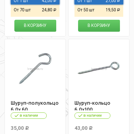
От 1 шт
42,00
От 1 шт
27,00
Р
Р
От 70 шт
24,80
От 50 шт
19,50
Р
Р
В КОРЗИНУ
В КОРЗИНУ
Шуруп-полукольцо
Шуруп-кольцо
6,0х 60
6,0х100
в наличии
в наличии
35,00
43,00
Р
Р