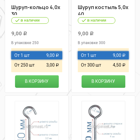
Шуруп-кольцо 4,0х
Шуруп костыль 5,0х
30
40
в наличии
в наличии
9,00
9,00
Р
Р
В упаковке 250
В упаковке 300
От 1 шт
9,00
От 1 шт
9,00
Р
Р
От 250 шт
3,00
От 300 шт
4,50
Р
Р
В КОРЗИНУ
В КОРЗИНУ