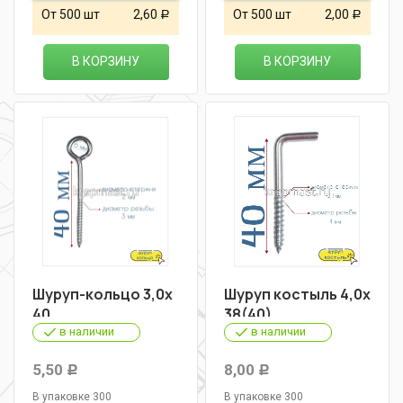
От 500 шт
2,60
От 500 шт
2,00
Р
Р
В КОРЗИНУ
В КОРЗИНУ
Шуруп-кольцо 3,0х
Шуруп костыль 4,0х
40
38(40)
в наличии
в наличии
5,50
8,00
Р
Р
В упаковке 300
В упаковке 300