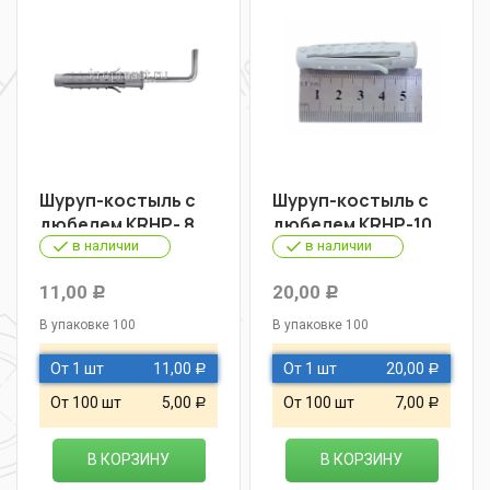
Шуруп-костыль с
Шуруп-костыль с
дюбелем KRHР- 8
дюбелем KRHР-10
в наличии
в наличии
11,00
20,00
Р
Р
В упаковке 100
В упаковке 100
От 1 шт
11,00
От 1 шт
20,00
Р
Р
От 100 шт
5,00
От 100 шт
7,00
Р
Р
В КОРЗИНУ
В КОРЗИНУ