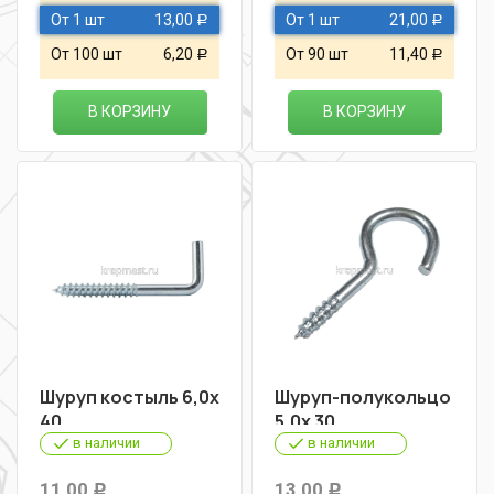
От 1 шт
13,00
От 1 шт
21,00
Р
Р
От 100 шт
6,20
От 90 шт
11,40
Р
Р
В КОРЗИНУ
В КОРЗИНУ
Шуруп костыль 6,0х
Шуруп-полукольцо
40
5,0х 30
в наличии
в наличии
11,00
13,00
Р
Р