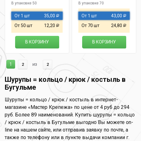
В упаковке 50
В упаковке 70
От 1 шт
35,00
От 1 шт
43,00
Р
Р
От 50 шт
12,20
От 70 шт
24,80
Р
Р
В КОРЗИНУ
В КОРЗИНУ
1
из
2
2
Шурупы = кольцо / крюк / костыль в
Бугульме
Шурупы = кольцо / крюк / костыль в интернет-
магазине «Мастер Крепежа» по цене от 4 руб до 294
руб. Более 89 наименований. Купить шурупы = кольцо
/ крюк / костыль в Бугульме выгодно Вы можете on-
line на нашем сайте, или отправив заявку по почте, а
также по телефону или в пункте выдачи компании г.