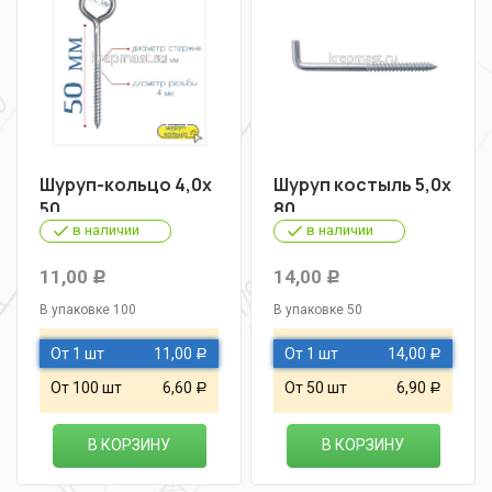
Шуруп-кольцо 4,0х
Шуруп костыль 5,0х
50
80
в наличии
в наличии
11,00
14,00
Р
Р
В упаковке 100
В упаковке 50
От 1 шт
11,00
От 1 шт
14,00
Р
Р
От 100 шт
6,60
От 50 шт
6,90
Р
Р
В КОРЗИНУ
В КОРЗИНУ