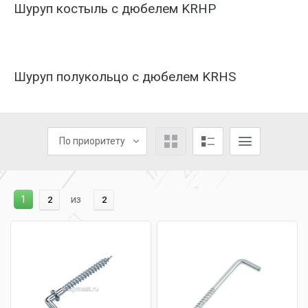
Шуруп костыль с дюбелем KRHР
Шуруп полукольцо с дюбелем KRHS
По приоритету
1
из
2
2