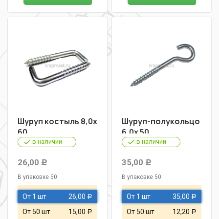
Шуруп костыль 8,0х
Шуруп-полукольцо
60
6,0х 50
в наличии
в наличии
26,00
35,00
Р
Р
В упаковке 50
В упаковке 50
От 1 шт
26,00
От 1 шт
35,00
Р
Р
От 50 шт
15,00
От 50 шт
12,20
Р
Р