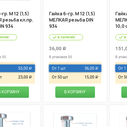
гр. М 12 (1,5)
Гайка 6-гр. М 12 (1,5)
Гайка
 резьба кл.пр.
МЕЛКАЯ резьба DIN
МЕЛК
DIN 934
934
10,0 
личии
в наличии
в
36,00
151,
Р
Р
е 50
В упаковке 50
В упак
55,00
От 1 шт
36,00
От 1
Р
Р
т
23,00
От 50 шт
15,00
От 5
Р
Р
В КОРЗИНУ
В КОРЗИНУ