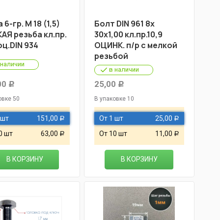
 6-гр. М 18 (1,5)
Болт DIN 961 8х
АЯ резьба кл.пр.
30х1,00 кл.пр.10,9
оц.DIN 934
ОЦИНК. п/р с мелкой
резьбой
 наличии
в наличии
00
25,00
Р
Р
овке 50
В упаковке 10
 шт
151,00
От 1 шт
25,00
Р
Р
0 шт
63,00
От 10 шт
11,00
Р
Р
В КОРЗИНУ
В КОРЗИНУ