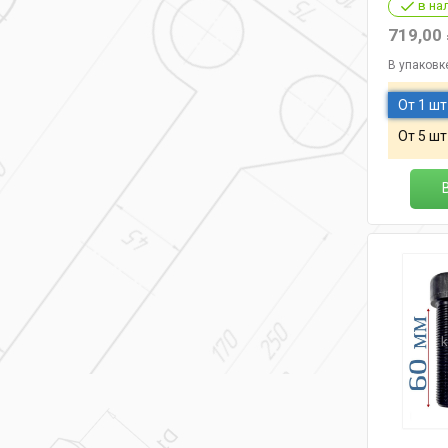
в на
719,00
В упаковк
От 1 шт
От 5 шт