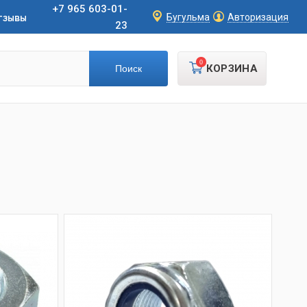
+7 965 603-01-
тзывы
Бугульма
Авторизация
23
0
КОРЗИНА