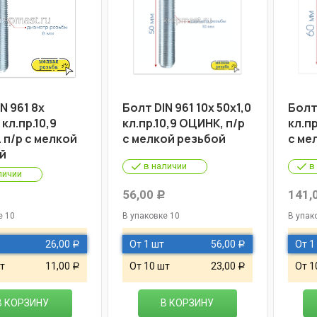
N 961 8х
Болт DIN 961 10х 50х1,0
Болт 
 кл.пр.10,9
кл.пр.10,9 ОЦИНК, п/р
кл.п
 п/р с мелкой
с мелкой резьбой
с ме
й
в наличии
в
личии
56,00
141,
Р
Р
е 10
В упаковке 10
В упак
26,00
От 1 шт
56,00
От 1
Р
Р
т
11,00
От 10 шт
23,00
От 1
Р
Р
В КОРЗИНУ
В КОРЗИНУ