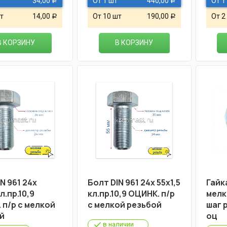
34,00
От 1 шт
440,00
От 1
Р
Р
т
14,00
От 10 шт
190,00
От 2
Р
Р
В КОРЗИНУ
В КОРЗИНУ
N 961 24х
Болт DIN 961 24х 55х1,5
Гайк
кл.пр.10,9
кл.пр.10,9 ОЦИНК. п/р
мелк
 п/р с мелкой
с мелкой резьбой
шаг 
й
оц
в наличии