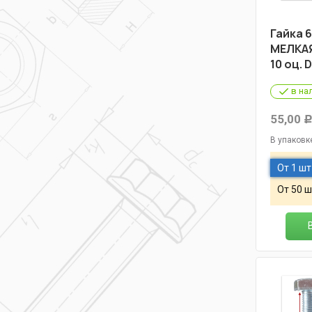
Гайка 6-
МЕЛКАЯ
10 оц. 
в на
55,00
В упаковк
От 1 шт
От 50 ш