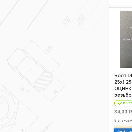
Болт DI
25х1,25
ОЦИНК.
резьбо
в на
34,00
В упаковк