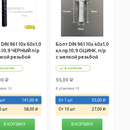
DIN 961 10х 60х1,0
Болт DIN 961 10х 40х1,0
р.10,9 ЧЕРНЫЙ п/р
кл.пр.10,9 ОЦИНК, п/р
лкой резьбой
с мелкой резьбой
 наличии
в наличии
00
55,00
Р
Р
овке 10
В упаковке 10
 шт
141,00
От 1 шт
55,00
Р
Р
0 шт
58,00
От 10 шт
27,00
Р
Р
В КОРЗИНУ
В КОРЗИНУ