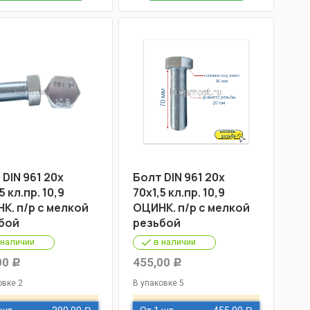
 DIN 961 20х
Болт DIN 961 20х
5 кл.пр. 10,9
70х1,5 кл.пр. 10,9
К. п/р с мелкой
ОЦИНК. п/р с мелкой
бой
резьбой
 наличии
в наличии
00
455,00
Р
Р
овке 2
В упаковке 5