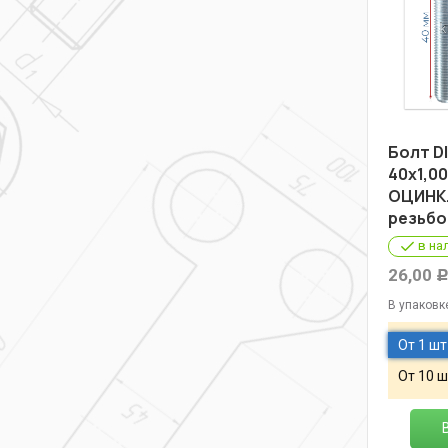
Болт DI
40х1,00
ОЦИНК.
резьбо
в на
26,00
В упаковк
От 1 шт
От 10 ш