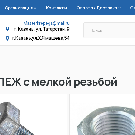
Организациям
Контакты
Оплата / Доставка
О
Masterkrepega@mail.ru
г. Казань, ул. Татарстан, 9
г.Казань,ул.Х.Ямашева,54
ПЕЖ с мелкой резьбой