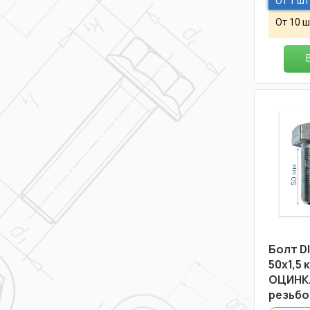
От 1 шт
От 10 ш
Болт DI
50х1,5 
ОЦИНК.
резьбо