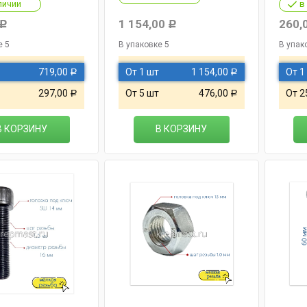
личии
в
1 154,00
260,
Р
Р
е 5
В упаковке 5
В упак
719,00
От 1 шт
1 154,00
От 1
Р
Р
297,00
От 5 шт
476,00
От 2
Р
Р
В КОРЗИНУ
В КОРЗИНУ