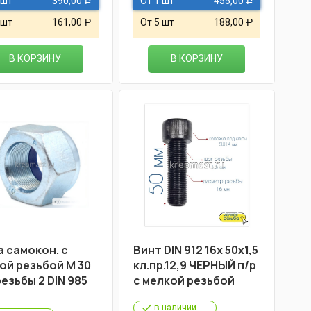
 шт
390,00
От 1 шт
455,00
Р
Р
 шт
161,00
От 5 шт
188,00
Р
Р
В КОРЗИНУ
В КОРЗИНУ
а самокон. с
Винт DIN 912 16х 50х1,5
ой резьбой М 30
кл.пр.12,9 ЧЕРНЫЙ п/р
резьбы 2 DIN 985
с мелкой резьбой
в наличии