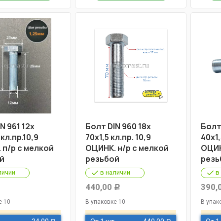
N 961 12х
Болт DIN 960 18х
Болт
 кл.пр.10,9
70х1,5 кл.пр. 10,9
40х1,
 п/р с мелкой
ОЦИНК. н/р с мелкой
ОЦИН
й
резьбой
резь
личии
в наличии
в
440,00
390,
Р
Р
е 10
В упаковке 10
В упак