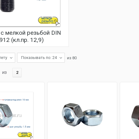
 с мелкой резьбой DIN
912 (кл.пр. 12,9)
тету
Показывать по: 24
из
80
из
2