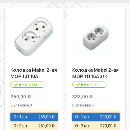
Колодка Makel 2-ая
Колодка Makel 2-ая
MGP 101 10А
MGP 111 16А з/к
в наличии
в наличии
269,00
333,00
Р
Р
В упаковке 3
В упаковке 3
От 1 шт
269,00
От 1 шт
333,00
Р
Р
От 3 шт
261,00
От 3 шт
323,00
Р
Р