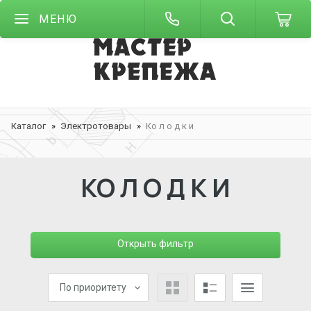
МЕНЮ
Каталог
Электротовары
Ко л о д к и
КО Л О Д К И
Открыть фильтр
По приоритету