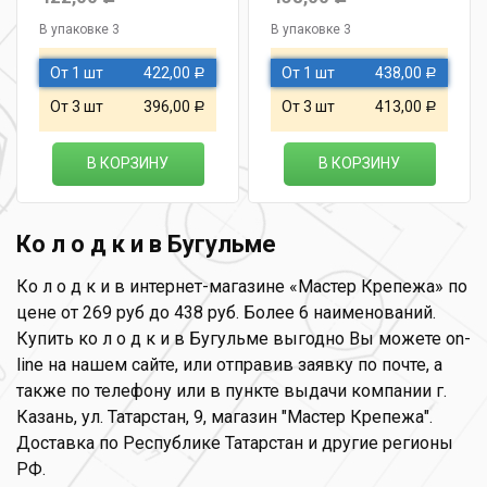
В упаковке 3
В упаковке 3
От 1 шт
422,00
От 1 шт
438,00
Р
Р
От 3 шт
396,00
От 3 шт
413,00
Р
Р
В КОРЗИНУ
В КОРЗИНУ
Ко л о д к и в Бугульме
Ко л о д к и в интернет-магазине «Мастер Крепежа» по
цене от 269 руб до 438 руб. Более 6 наименований.
Купить ко л о д к и в Бугульме выгодно Вы можете on-
line на нашем сайте, или отправив заявку по почте, а
также по телефону или в пункте выдачи компании г.
Казань, ул. Татарстан, 9, магазин "Мастер Крепежа".
Доставка по Республике Татарстан и другие регионы
РФ.