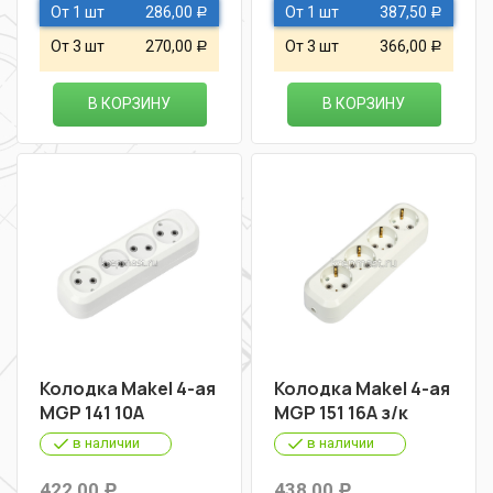
От 1 шт
286,00
От 1 шт
387,50
Р
Р
От 3 шт
270,00
От 3 шт
366,00
Р
Р
В КОРЗИНУ
В КОРЗИНУ
Колодка Makel 4-ая
Колодка Makel 4-ая
MGP 141 10А
MGP 151 16А з/к
в наличии
в наличии
422,00
438,00
Р
Р