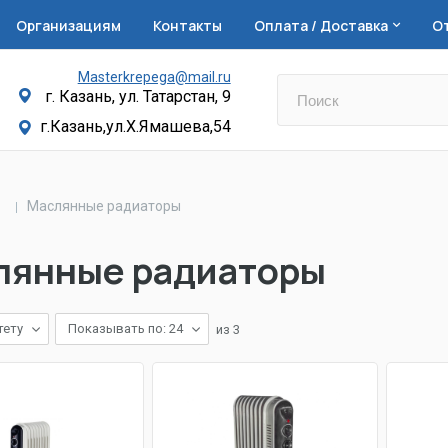
Организациям
Контакты
Оплата / Доставка
О
Masterkrepega@mail.ru
г. Казань, ул. Татарстан, 9
г.Казань,ул.Х.Ямашева,54
Маслянные радиаторы
лянные радиаторы
тету
Показывать по: 24
из
3