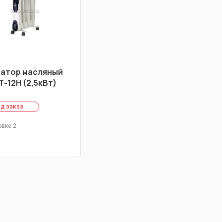
атор масляный
-12Н (2,5кВт)
д заказ
овке 2