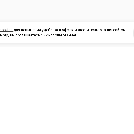
cookies
для повышения удобства и эффективности пользования сайтом.
мотр, вы соглашаетесь с их использованием.
И ПОДДЕРЖКА
ОРГАНИЗАЦИЯМ
КОНТАК
льных
420054, Республика Татарста
г.Казань, ул.Татарстан, 9
г.Казань, ул.Ямашева, 54, кор
3