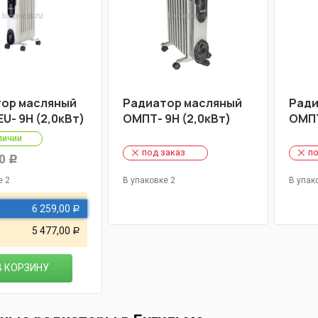
ор масляный
Радиатор масляный
Ради
U- 9Н (2,0кВт)
ОМПТ- 9Н (2,0кВт)
ОМПТ
личии
под заказ
по
0
Р
е 2
В упаковке 2
В упак
6 259,00
Р
5 477,00
Р
В КОРЗИНУ