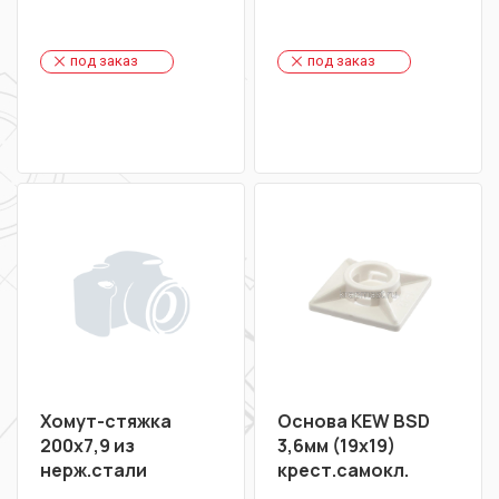
под заказ
под заказ
Хомут-стяжка
Основа KEW BSD
200х7,9 из
3,6мм (19х19)
нерж.стали
крест.самокл.