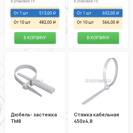
В упаковке 10
В упаковке 10
От 1 шт
513,00
От 1 шт
602,00
Р
Р
От 10 шт
482,00
От 10 шт
566,00
Р
Р
В КОРЗИНУ
В КОРЗИНУ
Дюбель- застежка
Стяжка кабельная
ТМ8
450х4,8