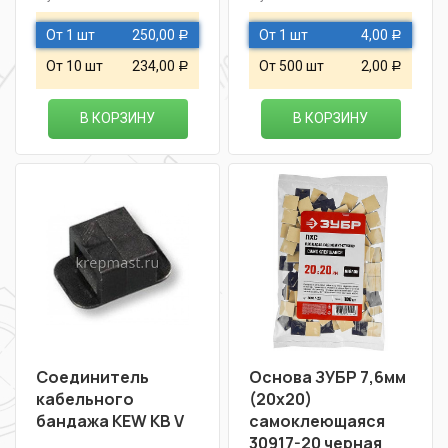
От 1 шт
250,00
От 1 шт
4,00
Р
Р
От 10 шт
234,00
От 500 шт
2,00
Р
Р
В КОРЗИНУ
В КОРЗИНУ
Соединитель
Основа ЗУБР 7,6мм
кабельного
(20х20)
бандажа KEW KB V
самоклеющаяся
30917-20 черная