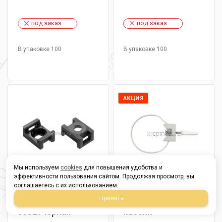
под заказ
под заказ
В упаковке 100
В упаковке 100
АКЦИЯ
Мы используем
cookies
для повышения удобства и
эффективности пользования сайтом. Продолжая просмотр, вы
соглашаетесь с их использованием.
Основа ЗУБР 9,9мм
Хомут PRNT 16-32
Принять
(16х23) под шуруп
(белый) для труб и
30921 черная
кабеля