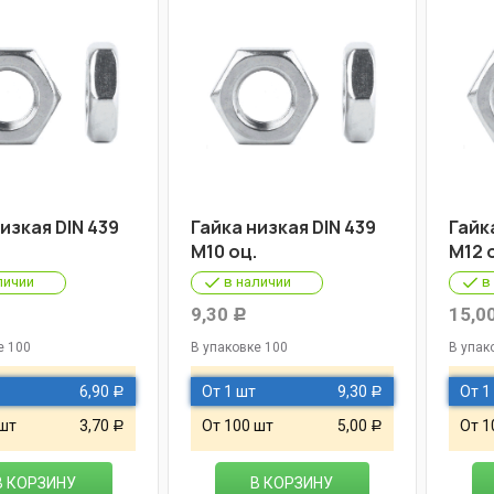
изкая DIN 439
Гайка низкая DIN 439
Гайк
М10 оц.
М12 
личии
в наличии
в
9,30
15,0
Р
е 100
В упаковке 100
В упак
6,90
От 1 шт
9,30
От 1
Р
Р
 шт
3,70
От 100 шт
5,00
От 1
Р
Р
В КОРЗИНУ
В КОРЗИНУ