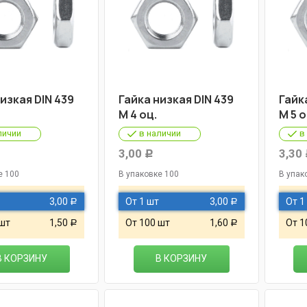
изкая DIN 439
Гайка низкая DIN 439
Гайк
М 4 оц.
М 5 о
личии
в наличии
в
3,00
3,30
Р
е 100
В упаковке 100
В упак
3,00
От 1 шт
3,00
От 1
Р
Р
 шт
1,50
От 100 шт
1,60
От 1
Р
Р
В КОРЗИНУ
В КОРЗИНУ