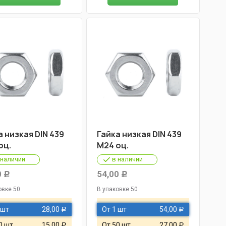
а низкая DIN 439
Гайка низкая DIN 439
оц.
М24 оц.
 наличии
в наличии
0
54,00
Р
Р
овке 50
В упаковке 50
 шт
28,00
От 1 шт
54,00
Р
Р
0 шт
15,00
От 50 шт
27,00
Р
Р