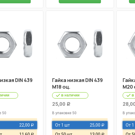
изкая DIN 439
Гайка низкая DIN 439
Гайк
М18 оц.
М20 
личии
в наличии
в
25,00
28,0
Р
Р
е 50
В упаковке 50
В упак
22,00
От 1 шт
25,00
От 1
Р
Р
т
11,60
От 50 шт
13,00
От 5
Р
Р