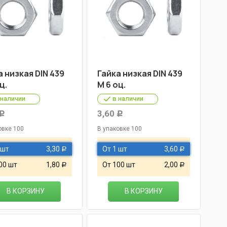
а низкая DIN 439
Гайка низкая DIN 439
ц.
М 6 оц.
 наличии
в наличии
3,60
Р
Р
овке 100
В упаковке 100
 шт
3,30
От 1 шт
3,60
Р
Р
00 шт
1,80
От 100 шт
2,00
Р
Р
В КОРЗИНУ
В КОРЗИНУ