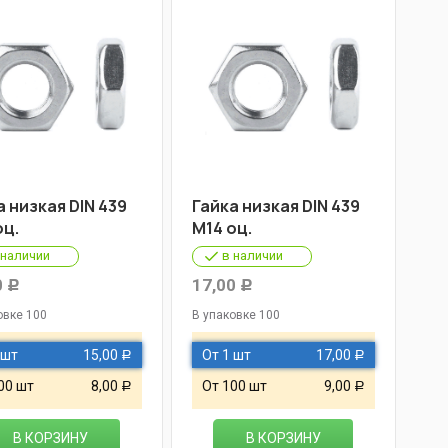
а низкая DIN 439
Гайка низкая DIN 439
оц.
М14 оц.
 наличии
в наличии
0
17,00
Р
Р
овке 100
В упаковке 100
 шт
15,00
От 1 шт
17,00
Р
Р
00 шт
8,00
От 100 шт
9,00
Р
Р
В КОРЗИНУ
В КОРЗИНУ