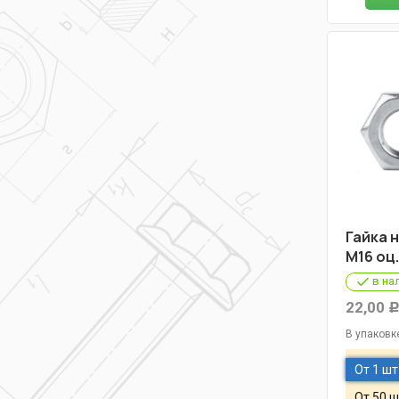
Гайка н
М16 оц.
в на
22,00
В упаковк
От 1 шт
От 50 ш