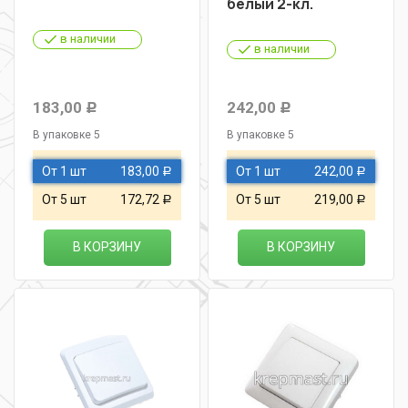
белый 2-кл.
в наличии
в наличии
183,00
242,00
Р
Р
В упаковке 5
В упаковке 5
От 1 шт
183,00
От 1 шт
242,00
Р
Р
От 5 шт
172,72
От 5 шт
219,00
Р
Р
В КОРЗИНУ
В КОРЗИНУ