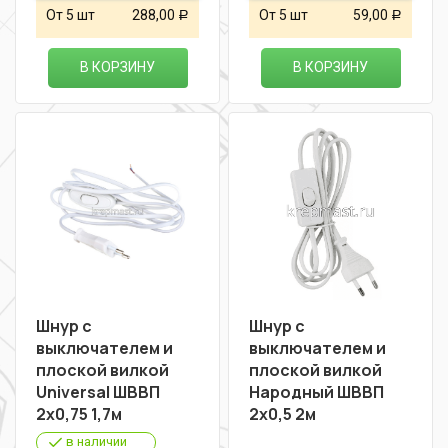
От 5 шт
288,00
От 5 шт
59,00
Р
Р
В КОРЗИНУ
В КОРЗИНУ
Шнур с
Шнур с
выключателем и
выключателем и
плоской вилкой
плоской вилкой
Universal ШВВП
Народный ШВВП
2х0,75 1,7м
2х0,5 2м
в наличии