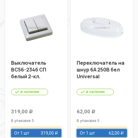
Выключатель
Переключатель на
ВС56-234б СП
шнур 6A 250B бел
белый 2-кл.
Universal
в наличии
в наличии
319,00
62,00
Р
Р
В упаковке 5
В упаковке 5
От 1 шт
319,00
От 1 шт
62,00
Р
Р