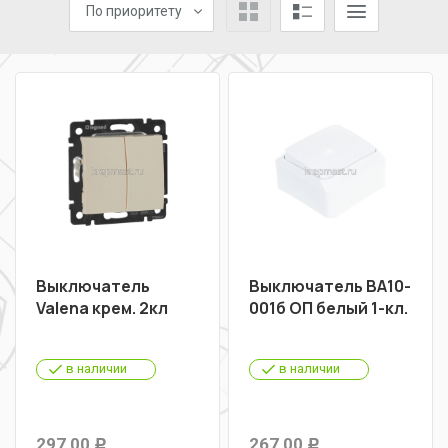
По приоритету
Выключатель
Выключатель ВА10-
Valena крем. 2кл
001б ОП белый 1-кл.
в наличии
в наличии
297,00
267,00
Р
Р