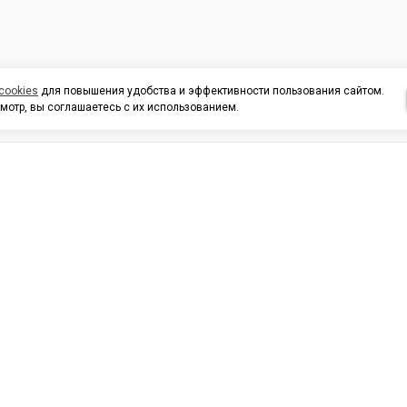
cookies
для повышения удобства и эффективности пользования сайтом.
мотр, вы соглашаетесь с их использованием.
И ПОДДЕРЖКА
ОРГАНИЗАЦИЯМ
КОНТАК
льных
420054, Республика Татарста
г.Казань, ул.Татарстан, 9
г.Казань, ул.Ямашева, 54, кор
3