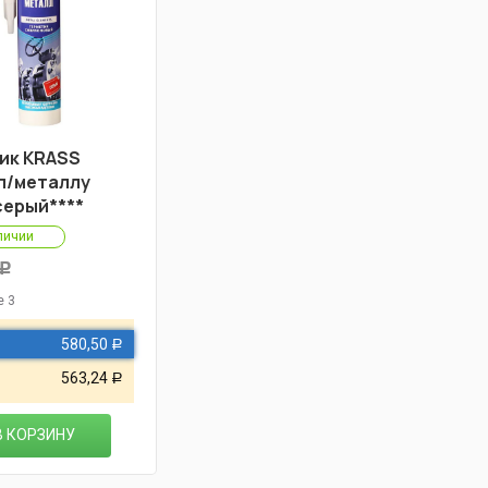
ик KRASS
 п/металлу
серый****
личии
Р
е 3
580,50
Р
563,24
Р
В КОРЗИНУ