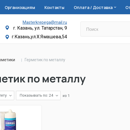
Организациям
Контакты
Оплата / Доставка
О
Masterkrepega@mail.ru
г. Казань, ул. Татарстан, 9
г.Казань,ул.Х.Ямашева,54
рметики
Герметик по металлу
етик по металлу
тету
Показывать по: 24
из
1