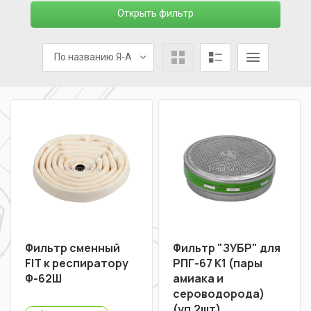
Открыть фильтр
По названию Я-А
Фильтр сменный
Фильтр "ЗУБР" для
FIT к респиратору
РПГ-67 К1 (пары
Ф-62Ш
амиака и
сероводорода)
(уп.2шт)