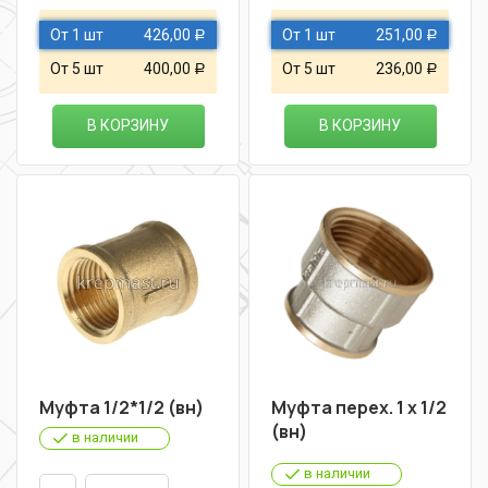
От 1 шт
426,00
От 1 шт
251,00
Р
Р
От 5 шт
400,00
От 5 шт
236,00
Р
Р
В КОРЗИНУ
В КОРЗИНУ
Муфта 1/2*1/2 (вн)
Муфта перех. 1 х 1/2
(вн)
в наличии
в наличии