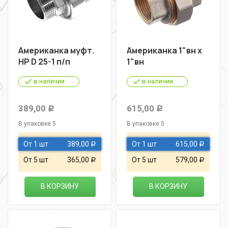
Американка муфт.
Американка 1"вн х
НР D 25-1 п/п
1"вн
в наличии
в наличии
389,00
615,00
Р
Р
В упаковке 5
В упаковке 5
От 1 шт
389,00
От 1 шт
615,00
Р
Р
От 5 шт
365,00
От 5 шт
579,00
Р
Р
В КОРЗИНУ
В КОРЗИНУ