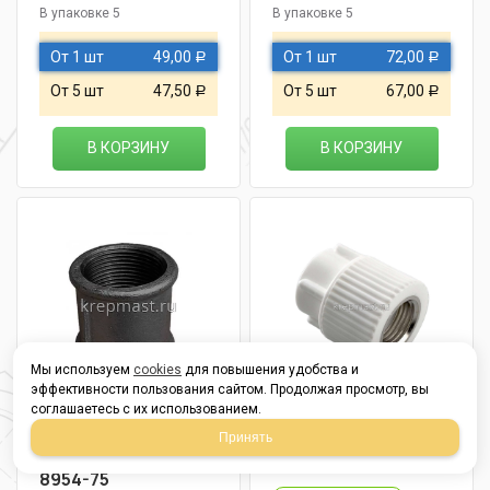
В упаковке 5
В упаковке 5
От 1 шт
49,00
От 1 шт
72,00
Р
Р
От 5 шт
47,50
От 5 шт
67,00
Р
Р
В КОРЗИНУ
В КОРЗИНУ
Мы используем
cookies
для повышения удобства и
эффективности пользования сайтом. Продолжая просмотр, вы
соглашаетесь с их использованием.
Муфта чугунная
Муфта комб ВР D
Принять
прямая Ду-32 ГОСТ
20-1/2 п/п
8954-75