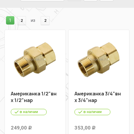
1
из
2
2
Американка 1/2"вн
Американка 3/4"вн
х 1/2"нар
х 3/4"нар
в наличии
в наличии
249,00
353,00
Р
Р