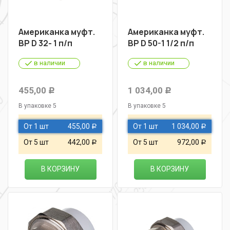
Американка муфт.
Американка муфт.
ВР D 32- 1 п/п
ВР D 50-1 1/2 п/п
в наличии
в наличии
455,00
1 034,00
Р
Р
В упаковке 5
В упаковке 5
От 1 шт
455,00
От 1 шт
1 034,00
Р
Р
От 5 шт
442,00
От 5 шт
972,00
Р
Р
В КОРЗИНУ
В КОРЗИНУ