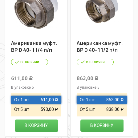
Американка муфт.
Американка муфт.
ВР D 40- 1 1/4 п/п
ВР D 40- 1 1/2 п/п
в наличии
в наличии
611,00
863,00
Р
Р
В упаковке 5
В упаковке 5
От 1 шт
611,00
От 1 шт
863,00
Р
Р
От 5 шт
593,00
От 5 шт
838,00
Р
Р
В КОРЗИНУ
В КОРЗИНУ