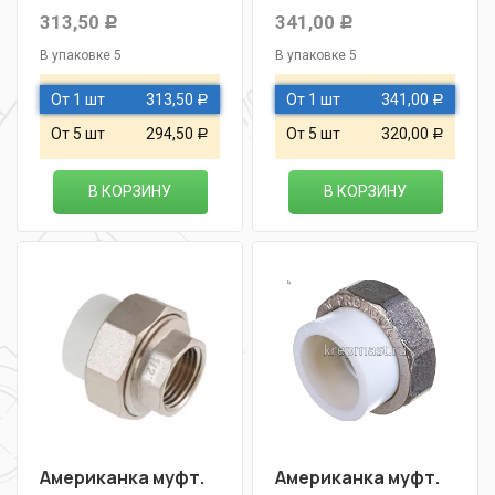
313,50
341,00
Р
Р
В упаковке 5
В упаковке 5
От 1 шт
313,50
От 1 шт
341,00
Р
Р
От 5 шт
294,50
От 5 шт
320,00
Р
Р
В КОРЗИНУ
В КОРЗИНУ
Американка муфт.
Американка муфт.