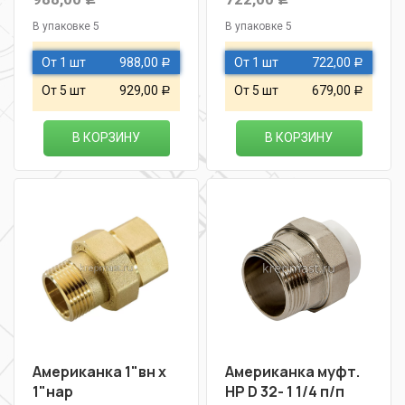
В упаковке 5
В упаковке 5
От 1 шт
988,00
От 1 шт
722,00
Р
Р
От 5 шт
929,00
От 5 шт
679,00
Р
Р
В КОРЗИНУ
В КОРЗИНУ
Американка 1"вн х
Американка муфт.
1"нар
НР D 32- 1 1/4 п/п