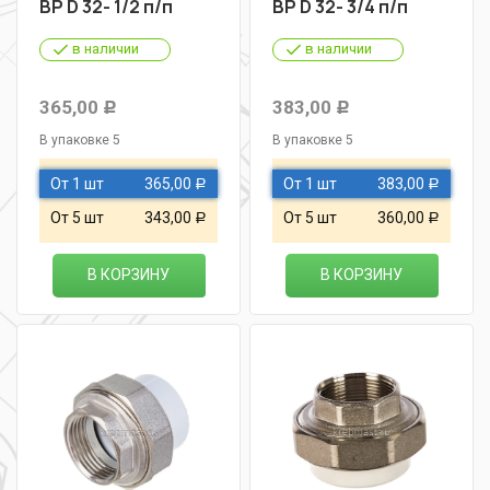
ВР D 32- 1/2 п/п
ВР D 32- 3/4 п/п
в наличии
в наличии
365,00
383,00
Р
Р
В упаковке 5
В упаковке 5
От 1 шт
365,00
От 1 шт
383,00
Р
Р
От 5 шт
343,00
От 5 шт
360,00
Р
Р
В КОРЗИНУ
В КОРЗИНУ