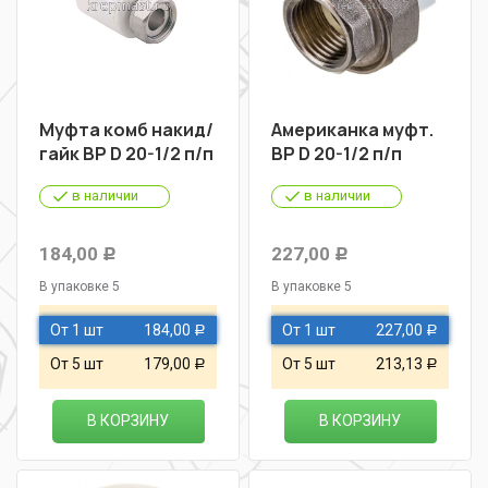
Муфта комб накид/
Американка муфт.
гайк ВР D 20-1/2 п/п
ВР D 20-1/2 п/п
в наличии
в наличии
184,00
227,00
Р
Р
В упаковке 5
В упаковке 5
От 1 шт
184,00
От 1 шт
227,00
Р
Р
От 5 шт
179,00
От 5 шт
213,13
Р
Р
В КОРЗИНУ
В КОРЗИНУ