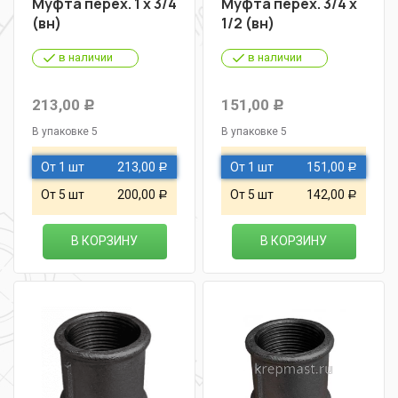
Муфта перех. 1 х 3/4
Муфта перех. 3/4 х
(вн)
1/2 (вн)
в наличии
в наличии
213,00
151,00
Р
Р
В упаковке 5
В упаковке 5
От 1 шт
213,00
От 1 шт
151,00
Р
Р
От 5 шт
200,00
От 5 шт
142,00
Р
Р
В КОРЗИНУ
В КОРЗИНУ