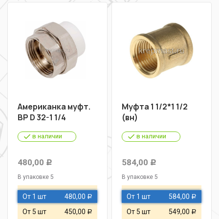
Американка муфт.
Муфта 1 1/2*1 1/2
ВР D 32-1 1/4
(вн)
в наличии
в наличии
480,00
584,00
Р
Р
В упаковке 5
В упаковке 5
От 1 шт
480,00
От 1 шт
584,00
Р
Р
От 5 шт
450,00
От 5 шт
549,00
Р
Р