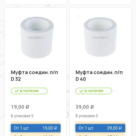
Муфта соедин. п/п
Муфта соедин. п/п
D 32
D 40
в наличии
в наличии
19,00
39,00
Р
Р
В упаковке 5
В упаковке 5
От 1 шт
19,00
От 1 шт
39,00
Р
Р