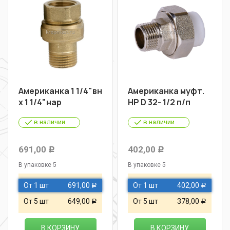
Американка 1 1/4"вн
Американка муфт.
х 1 1/4"нар
НР D 32- 1/2 п/п
в наличии
в наличии
691,00
402,00
Р
Р
В упаковке 5
В упаковке 5
От 1 шт
691,00
От 1 шт
402,00
Р
Р
От 5 шт
649,00
От 5 шт
378,00
Р
Р
В КОРЗИНУ
В КОРЗИНУ