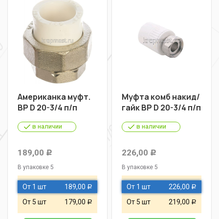
Американка муфт.
Муфта комб накид/
ВР D 20-3/4 п/п
гайк ВР D 20-3/4 п/п
в наличии
в наличии
189,00
226,00
Р
Р
В упаковке 5
В упаковке 5
От 1 шт
189,00
От 1 шт
226,00
Р
Р
От 5 шт
179,00
От 5 шт
219,00
Р
Р