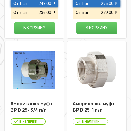
От 1 шт
243,00
От 1 шт
296,00
Р
Р
От 5 шт
236,00
От 5 шт
279,00
Р
Р
В КОРЗИНУ
В КОРЗИНУ
Американка муфт.
Американка муфт.
ВР D 25- 3/4 п/п
ВР D 25-1 п/п
в наличии
в наличии