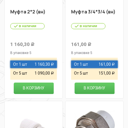
Муфта 2*2 (вн)
Муфта 3/4*3/4 (вн)
в наличии
в наличии
1 160,30
161,00
Р
Р
В упаковке 5
В упаковке 5
От 1 шт
1 160,30
От 1 шт
161,00
Р
Р
От 5 шт
1 090,00
От 5 шт
151,00
Р
Р
В КОРЗИНУ
В КОРЗИНУ