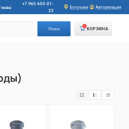
+7 965 603-01-
тзывы
Бугульма
Авторизация
23
0
КОРЗИНА
оды)