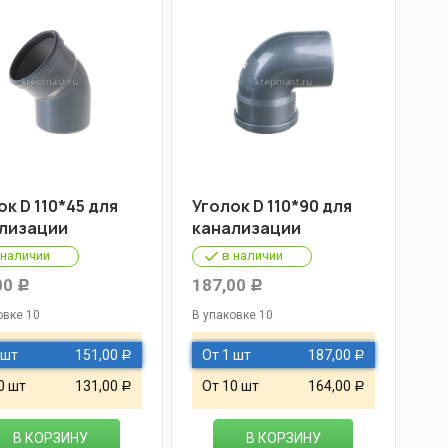
ок D 110*45 для
Уголок D 110*90 для
лизации
канализации
 наличии
в наличии
00
187,00
Р
Р
овке 10
В упаковке 10
 шт
151,00
От 1 шт
187,00
Р
Р
0 шт
131,00
От 10 шт
164,00
Р
Р
В КОРЗИНУ
В КОРЗИНУ