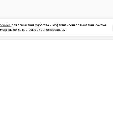
cookies
для повышения удобства и эффективности пользования сайтом.
мотр, вы соглашаетесь с их использованием.
И ПОДДЕРЖКА
ОРГАНИЗАЦИЯМ
КОНТАК
льных
420054, Республика Татарста
г.Казань, ул.Татарстан, 9
г.Казань, ул.Ямашева, 54, кор
3