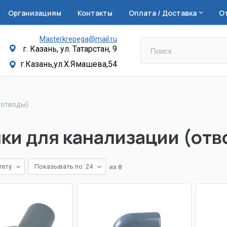
Организациям
Контакты
Оплата / Доставка
О
Masterkrepega@mail.ru
г. Казань, ул. Татарстан, 9
г.Казань,ул.Х.Ямашева,54
(отводы)
ки для канализации (отв
тету
Показывать по: 24
из
8