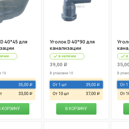
 D 40*45 для
Уголок D 40*90 для
Угол
зации
канализации
кана
личии
в наличии
в
39,00
35,0
Р
Р
е 10
В упаковке 10
В упак
35,00
От 1 шт
39,00
От 1
Р
Р
т
33,00
От 10 шт
37,00
От 1
Р
Р
В КОРЗИНУ
В КОРЗИНУ