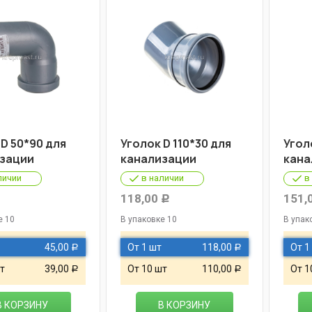
 D 50*90 для
Уголок D 110*30 для
Угол
зации
канализации
кана
личии
в наличии
в
118,00
151,
Р
Р
е 10
В упаковке 10
В упак
45,00
От 1 шт
118,00
От 1
Р
Р
т
39,00
От 10 шт
110,00
От 1
Р
Р
В КОРЗИНУ
В КОРЗИНУ