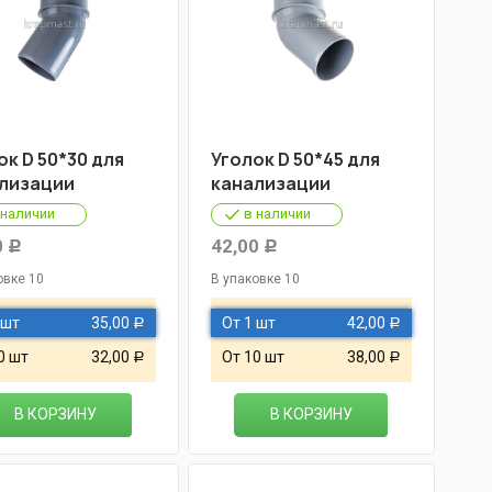
ок D 50*30 для
Уголок D 50*45 для
лизации
канализации
 наличии
в наличии
0
42,00
Р
Р
овке 10
В упаковке 10
 шт
35,00
От 1 шт
42,00
Р
Р
0 шт
32,00
От 10 шт
38,00
Р
Р
В КОРЗИНУ
В КОРЗИНУ