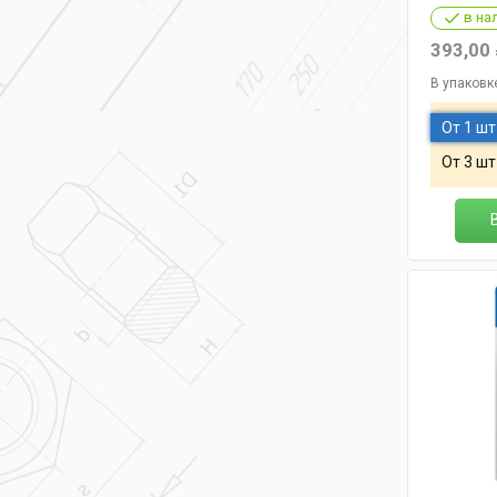
в на
393,00
В упаковк
От 1 шт
От 3 шт