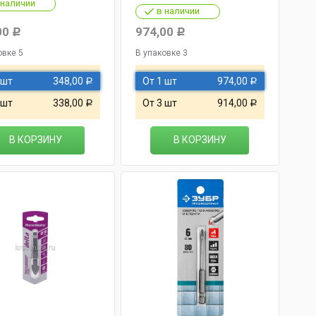
 наличии
в наличии
00
974,00
Р
Р
овке 5
В упаковке 3
 шт
348,00
От 1 шт
974,00
Р
Р
 шт
338,00
От 3 шт
914,00
Р
Р
В КОРЗИНУ
В КОРЗИНУ