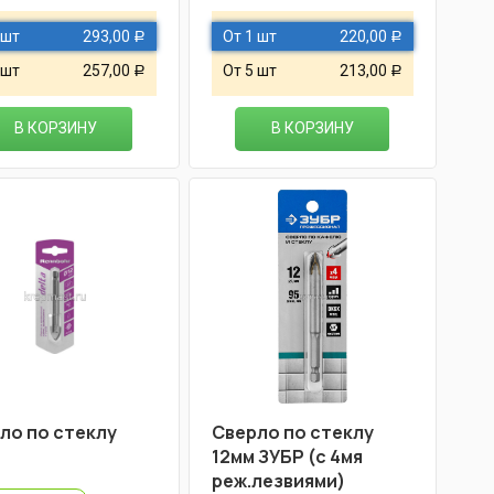
 шт
293,00
От 1 шт
220,00
Р
Р
 шт
257,00
От 5 шт
213,00
Р
Р
В КОРЗИНУ
В КОРЗИНУ
ло по стеклу
Сверло по стеклу
12мм ЗУБР (с 4мя
реж.лезвиями)