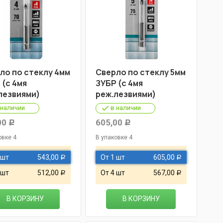
ло по стеклу 4мм
Сверло по стеклу 5мм
 (с 4мя
ЗУБР (с 4мя
лезвиями)
реж.лезвиями)
 наличии
в наличии
00
605,00
Р
Р
овке 4
В упаковке 4
 шт
543,00
От 1 шт
605,00
Р
Р
 шт
512,00
От 4 шт
567,00
Р
Р
В КОРЗИНУ
В КОРЗИНУ