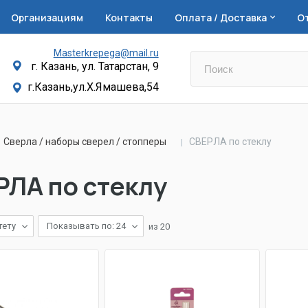
Организациям
Контакты
Оплата / Доставка
О
Masterkrepega@mail.ru
г. Казань, ул. Татарстан, 9
г.Казань,ул.Х.Ямашева,54
Сверла / наборы сверел / стопперы
СВЕРЛА по стеклу
ЛА по стеклу
тету
Показывать по: 24
из
20