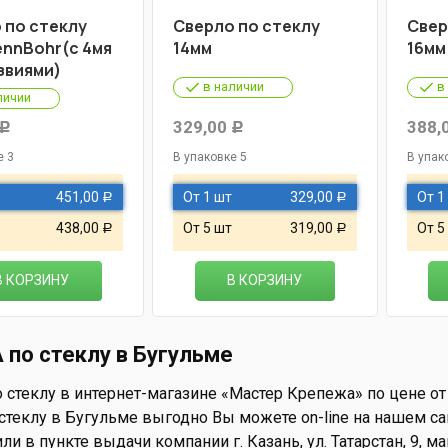
 по стеклу
Сверло по стеклу
Свер
ennBohr(с 4мя
14мм
16мм
звиями)
в наличии
в
личии
329,00
388,
Р
Р
е 3
В упаковке 5
В упак
451,00
От 1 шт
329,00
От 1
Р
Р
438,00
От 5 шт
319,00
От 5
Р
Р
В КОРЗИНУ
В КОРЗИНУ
 по стеклу в Бугульме
стеклу в интернет-магазине «Мастер Крепежа» по цене от 
стеклу в Бугульме выгодно Вы можете on-line на нашем сай
ли в пункте выдачи компании г. Казань, ул. Татарстан, 9, 