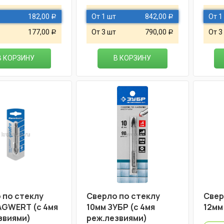
182,00
От 1 шт
842,00
От 1
Р
Р
177,00
От 3 шт
790,00
От 3
Р
Р
В КОРЗИНУ
В КОРЗИНУ
 по стеклу
Сверло по стеклу
Свер
AGWERT (с 4мя
10мм ЗУБР (с 4мя
12мм
звиями)
реж.лезвиями)