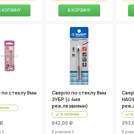
В КОРЗИНУ
В КОРЗИНУ
 по стеклу 8мм
Сверло по стеклу 8мм
Свер
ЗУБР (с 4мя
HAGW
реж.лезвиями)
реж.
личии
в наличии
в
842,00
293,
Р
Р
е 5
В упаковке 3
В упак