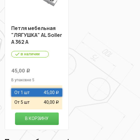
Петля мебельная
"ЛЯГУШКА" AL Soller
А 362 А
в наличии
45,00
Р
В упаковке 5
От 1 шт
45,00
Р
От 5 шт
40,00
Р
В КОРЗИНУ