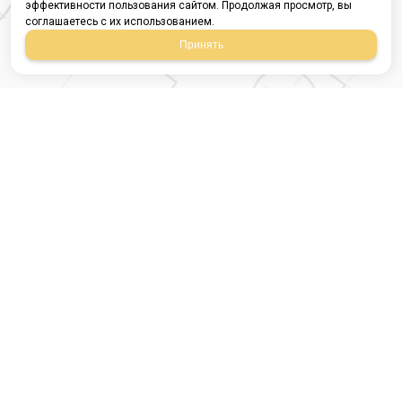
эффективности пользования сайтом. Продолжая просмотр, вы
соглашаетесь с их использованием.
Принять
Магазин строительных
материалов
420054, Республика
Татарстан
г.Казань, ул.Татарстан,
9
г.Казань, ул.Ямашева,
54, корпус 3