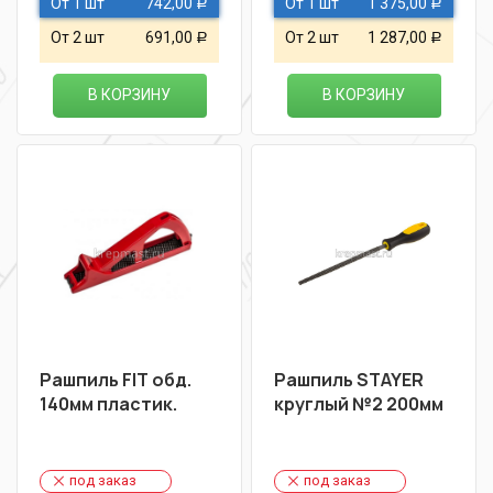
От 1 шт
742,00
От 1 шт
1 375,00
Р
Р
От 2 шт
691,00
От 2 шт
1 287,00
Р
Р
В КОРЗИНУ
В КОРЗИНУ
Рашпиль FIT обд.
Рашпиль STAYER
140мм пластик.
круглый №2 200мм
под заказ
под заказ