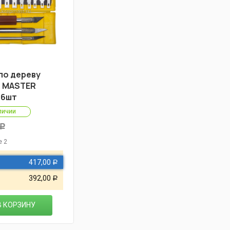
по дереву
 MASTER
16шт
личии
Р
е 2
417,00
Р
392,00
Р
В КОРЗИНУ