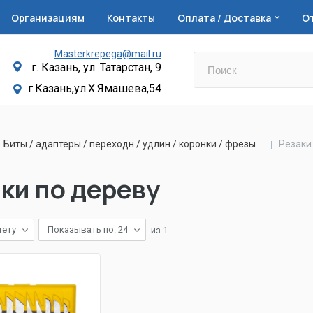
Организациям
Контакты
Оплата / Доставка
О
Masterkrepega@mail.ru
г. Казань, ул. Татарстан, 9
г.Казань,ул.Х.Ямашева,54
Биты / адаптеры / переходн / удлин / коронки / фрезы
Резаки
ки по дереву
тету
Показывать по: 24
из
1