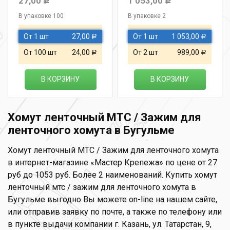
27,00
1 053,00
Р
Р
В упаковке 100
В упаковке 2
От 1 шт
27,00
От 1 шт
1 053,00
Р
Р
От 100 шт
24,00
От 2 шт
989,00
Р
Р
В КОРЗИНУ
В КОРЗИНУ
Хомут ленточный МТС / Зажим для
ленточного хомута в Бугульме
Хомут ленточный МТС / Зажим для ленточного хомута
в интернет-магазине «Мастер Крепежа» по цене от 27
руб до 1053 руб. Более 2 наименований. Купить хомут
ленточный мтс / зажим для ленточного хомута в
Бугульме выгодно Вы можете on-line на нашем сайте,
или отправив заявку по почте, а также по телефону или
в пункте выдачи компании г. Казань, ул. Татарстан, 9,