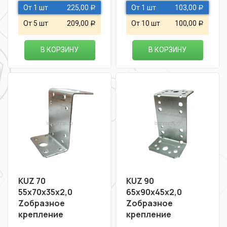
От 1 шт
225,00
От 1 шт
103,00
Р
Р
От 5 шт
209,00
От 10 шт
100,00
Р
Р
В КОРЗИНУ
В КОРЗИНУ
KUZ 70
KUZ 90
55х70х35х2,0
65х90х45х2,0
Zобразное
Zобразное
крепление
крепление