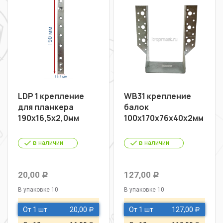
LDP 1 крепление
WB31 крепление
для планкера
балок
190х16,5х2,0мм
100х170х76х40х2мм
в наличии
в наличии
20,00
127,00
Р
Р
В упаковке 10
В упаковке 10
От 1 шт
20,00
От 1 шт
127,00
Р
Р