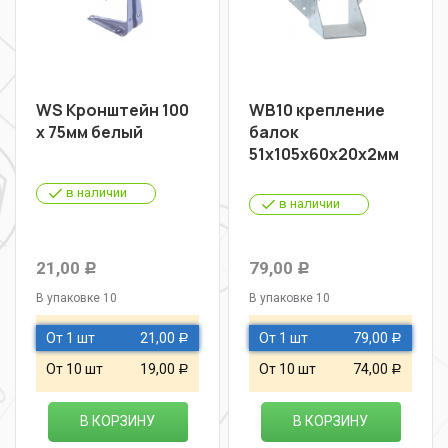
WS Кронштейн 100
WB10 крепление
х 75мм белый
балок
51х105х60х20х2мм
в наличии
в наличии
21,00
79,00
Р
Р
В упаковке 10
В упаковке 10
От 1 шт
21,00
От 1 шт
79,00
Р
Р
От 10 шт
19,00
От 10 шт
74,00
Р
Р
В КОРЗИНУ
В КОРЗИНУ