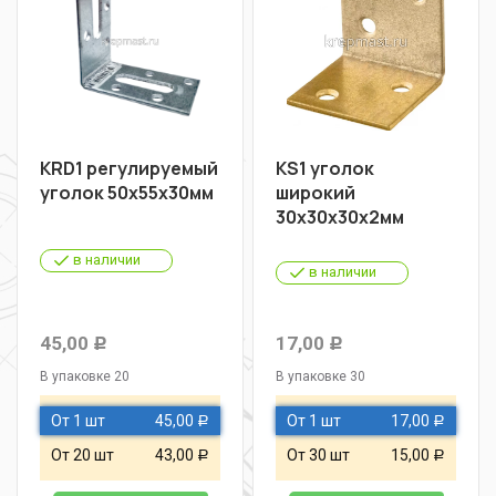
KRD1 регулируемый
KS1 уголок
уголок 50х55х30мм
широкий
30х30х30х2мм
в наличии
в наличии
45,00
17,00
Р
Р
В упаковке 20
В упаковке 30
От 1 шт
45,00
От 1 шт
17,00
Р
Р
От 20 шт
43,00
От 30 шт
15,00
Р
Р