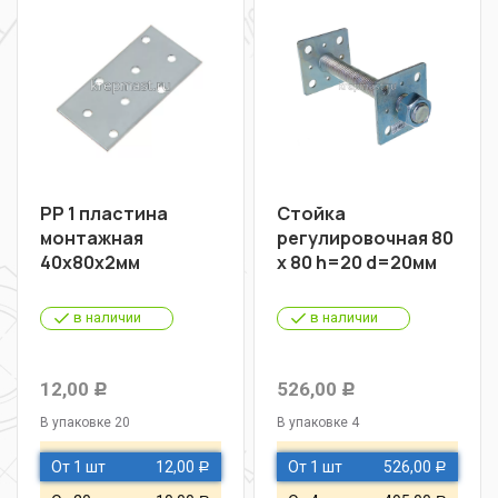
PP 1 пластина
Стойка
монтажная
регулировочная 80
40х80х2мм
х 80 h=20 d=20мм
в наличии
в наличии
12,00
526,00
Р
Р
В упаковке 20
В упаковке 4
От 1 шт
12,00
От 1 шт
526,00
Р
Р