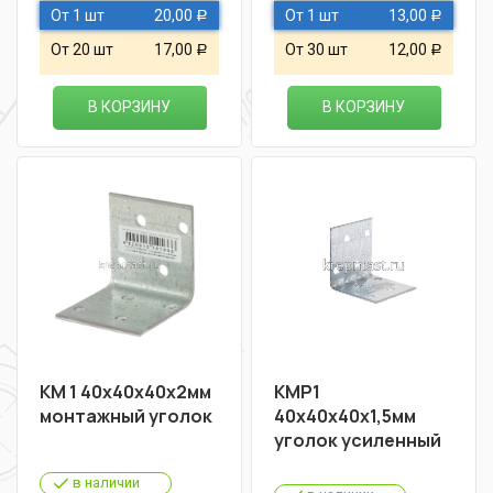
От 1 шт
20,00
От 1 шт
13,00
Р
Р
От 20 шт
17,00
От 30 шт
12,00
Р
Р
В КОРЗИНУ
В КОРЗИНУ
KM 1 40х40х40х2мм
КМР1
монтажный уголок
40х40х40х1,5мм
уголок усиленный
в наличии