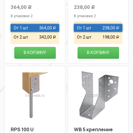
364,00
238,00
Р
Р
В упаковке 2
В упаковке 2
От 1 шт
364,00
От 1 шт
238,00
Р
Р
От 2 шт
342,00
От 2 шт
198,00
Р
Р
В КОРЗИНУ
В КОРЗИНУ
RPS 100 U
WB 5 крепление