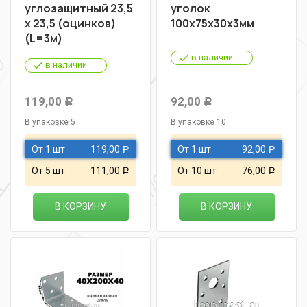
углозащитный 23,5
уголок
х 23,5 (оцинков)
100х75х30х3мм
(L=3м)
в наличии
в наличии
119,00
92,00
Р
Р
В упаковке 5
В упаковке 10
От 1 шт
119,00
От 1 шт
92,00
Р
Р
От 5 шт
111,00
От 10 шт
76,00
Р
Р
В КОРЗИНУ
В КОРЗИНУ