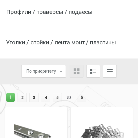
Профили / траверсы / подвесы
Уголки / стойки / лента монт./ пластины
По приоритету
1
из
2
3
4
5
5