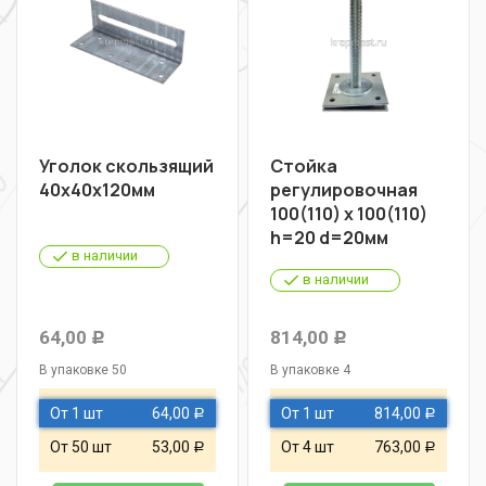
Уголок скользящий
Стойка
40х40х120мм
регулировочная
100(110) х 100(110)
h=20 d=20мм
в наличии
в наличии
64,00
814,00
Р
Р
В упаковке 50
В упаковке 4
От 1 шт
64,00
От 1 шт
814,00
Р
Р
От 50 шт
53,00
От 4 шт
763,00
Р
Р