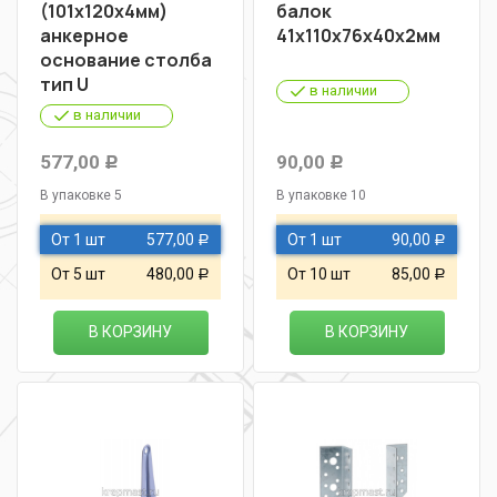
(101х120х4мм)
балок
анкерное
41х110х76х40х2мм
основание столба
тип U
в наличии
в наличии
577,00
90,00
Р
Р
В упаковке 5
В упаковке 10
От 1 шт
577,00
От 1 шт
90,00
Р
Р
От 5 шт
480,00
От 10 шт
85,00
Р
Р
В КОРЗИНУ
В КОРЗИНУ