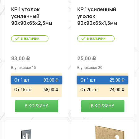
KP 1 уголок
КР 1 усиленный
усиленный
уголок
90х90х65х2,5мм
90х90х65х1,5мм
в наличии
в наличии
83,00
25,00
Р
Р
В упаковке 15
В упаковке 20
От 1 шт
83,00
От 1 шт
25,00
Р
Р
От 15 шт
68,00
От 20 шт
24,00
Р
Р
В КОРЗИНУ
В КОРЗИНУ