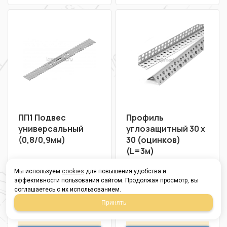
ПП1 Подвес
Профиль
универсальный
углозащитный 30 х
(0,8/0,9мм)
30 (оцинков)
(L=3м)
в наличии
в наличии
Мы используем
cookies
для повышения удобства и
эффективности пользования сайтом. Продолжая просмотр, вы
соглашаетесь с их использованием.
19,00
131,00
Р
Р
Принять
В упаковке 30
В упаковке 5