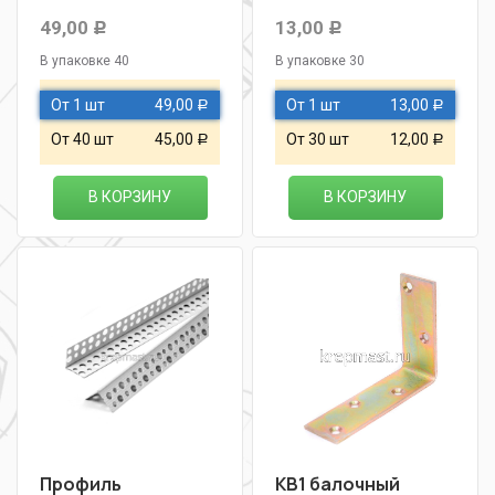
49,00
13,00
Р
Р
В упаковке 40
В упаковке 30
От 1 шт
49,00
От 1 шт
13,00
Р
Р
От 40 шт
45,00
От 30 шт
12,00
Р
Р
В КОРЗИНУ
В КОРЗИНУ
Профиль
KB1 балочный