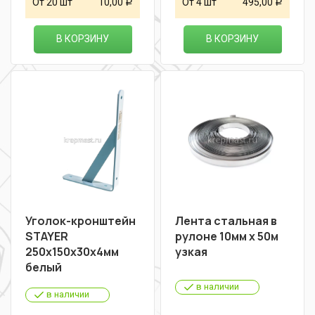
От 20 шт
10,00
От 4 шт
495,00
Р
Р
В КОРЗИНУ
В КОРЗИНУ
Уголок-кронштейн
Лента стальная в
STAYER
рулоне 10мм х 50м
250х150х30х4мм
узкая
белый
в наличии
в наличии