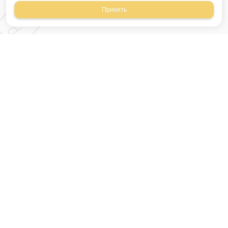
Принять
Магазин строительных
материалов
420054, Республика
Татарстан
г.Казань, ул.Татарстан,
9
г.Казань, ул.Ямашева,
54, корпус 3
Время работы: