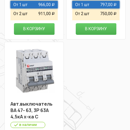
От 1 шт
966,00
От 1 шт
797,00
Р
Р
От 2 шт
911,00
От 2 шт
750,00
Р
Р
В КОРЗИНУ
В КОРЗИНУ
Авт.выключатель
ВА 47- 63, 3Р 63А
4,5кА х-ка С
в наличии