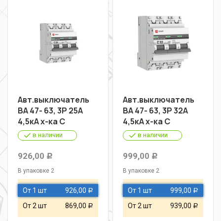
Авт.выключатель
Авт.выключатель
ВА 47- 63, 3Р 25А
ВА 47- 63, 3Р 32А
4,5кА х-ка С
4,5кА х-ка С
в наличии
в наличии
926,00
999,00
Р
Р
В упаковке 2
В упаковке 2
От 1 шт
926,00
От 1 шт
999,00
Р
Р
От 2 шт
869,00
От 2 шт
939,00
Р
Р