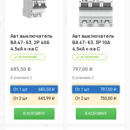
Авт.выключатель
Авт.выключатель
ВА 47- 63, 2Р 40А
ВА 47- 63, 3Р 10А
4,5кА х-ка С
4,5кА х-ка С
в наличии
в наличии
685,50
797,00
Р
Р
В упаковке 2
В упаковке 2
От 1 шт
685,50
От 1 шт
797,00
Р
Р
От 2 шт
645,99
От 2 шт
750,00
Р
Р
В КОРЗИНУ
В КОРЗИНУ