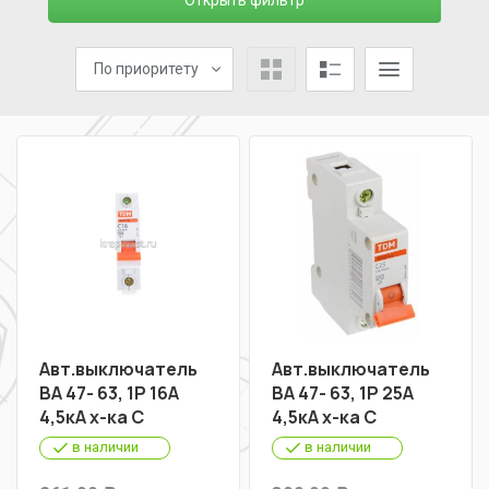
Открыть фильтр
По приоритету
Авт.выключатель
Авт.выключатель
ВА 47- 63, 1Р 16А
ВА 47- 63, 1Р 25А
4,5кА х-ка С
4,5кА х-ка С
в наличии
в наличии