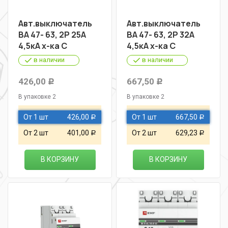
Авт.выключатель
Авт.выключатель
ВА 47- 63, 2Р 25А
ВА 47- 63, 2Р 32А
4,5кА х-ка С
4,5кА х-ка С
в наличии
в наличии
426,00
667,50
Р
Р
В упаковке 2
В упаковке 2
От 1 шт
426,00
От 1 шт
667,50
Р
Р
От 2 шт
401,00
От 2 шт
629,23
Р
Р
В КОРЗИНУ
В КОРЗИНУ