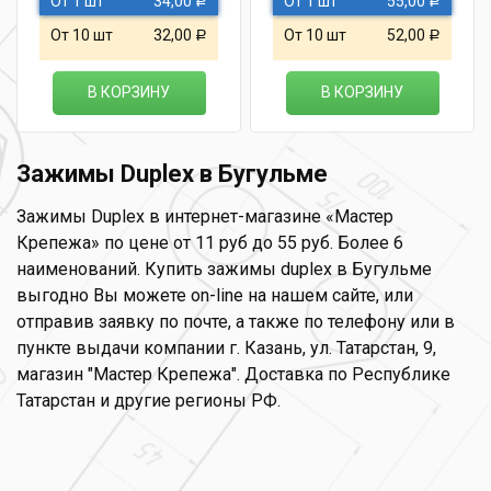
От 1 шт
34,00
От 1 шт
55,00
Р
Р
От 10 шт
32,00
От 10 шт
52,00
Р
Р
В КОРЗИНУ
В КОРЗИНУ
Зажимы Duplex в Бугульме
Зажимы Duplex в интернет-магазине «Мастер
Крепежа» по цене от 11 руб до 55 руб. Более 6
наименований. Купить зажимы duplex в Бугульме
выгодно Вы можете on-line на нашем сайте, или
отправив заявку по почте, а также по телефону или в
пункте выдачи компании г. Казань, ул. Татарстан, 9,
магазин "Мастер Крепежа". Доставка по Республике
Татарстан и другие регионы РФ.