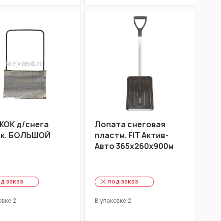
ОК д/снега
Лопата снеговая
к. БОЛЬШОЙ
пластм. FIT Актив-
Авто 365х260х900м
д заказ
под заказ
овке 2
В упаковке 2