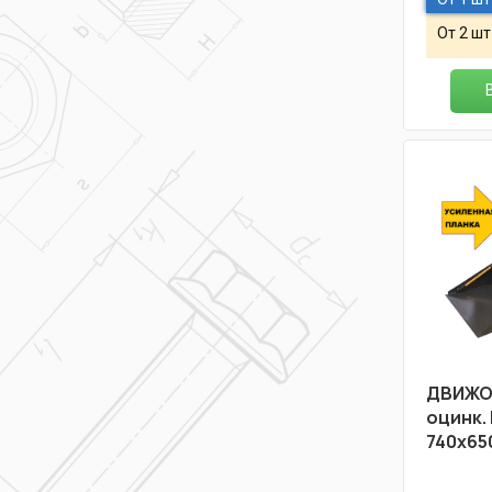
От 2 шт
ДВИЖОК
оцинк.
740х65