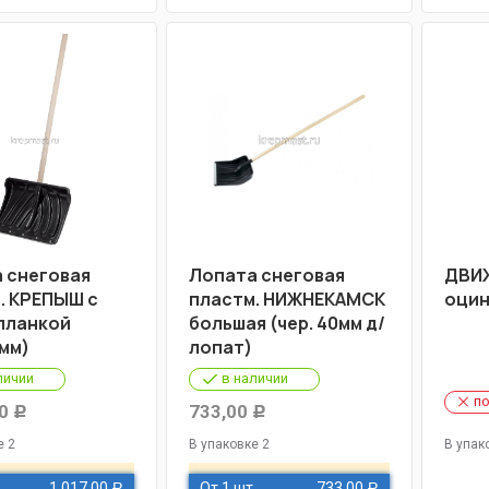
 снеговая
Лопата снеговая
ДВИЖ
. КРЕПЫШ с
пластм. НИЖНЕКАМСК
оцин
планкой
большая (чер. 40мм д/
3мм)
лопат)
личии
в наличии
по
0
733,00
Р
Р
е 2
В упаковке 2
В упак
1 017,00
От 1 шт
733,00
Р
Р