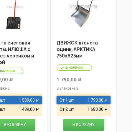
та снеговая
ДВИЖОК д/снега
тм. ИЛЮША с
оцинк. АРКТИКА
ез.черенком и
750х625мм
ой
в наличии
 наличии
9,00
1 790,00
Р
Р
овке 2
В упаковке 2
 шт
1 589,00
От 1 шт
1 790,00
Р
Р
 шт
1 489,00
От 2 шт
1 680,00
Р
Р
В КОРЗИНУ
В КОРЗИНУ