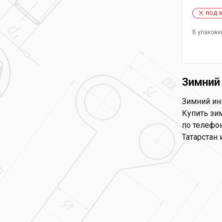
под 
В упаковк
Зимний
Зимний ин
Купить зим
по телефон
Татарстан 