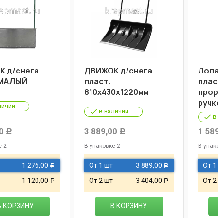
 д/снега
ДВИЖОК д/снега
Лопа
 МАЛЫЙ
пласт.
плас
810х430х1220мм
прор
ручк
личии
в наличии
в
0
3 889,00
1 58
Р
Р
е 2
В упаковке 2
В упак
1 276,00
От 1 шт
3 889,00
От 1
Р
Р
1 120,00
От 2 шт
3 404,00
От 2
Р
Р
В КОРЗИНУ
В КОРЗИНУ