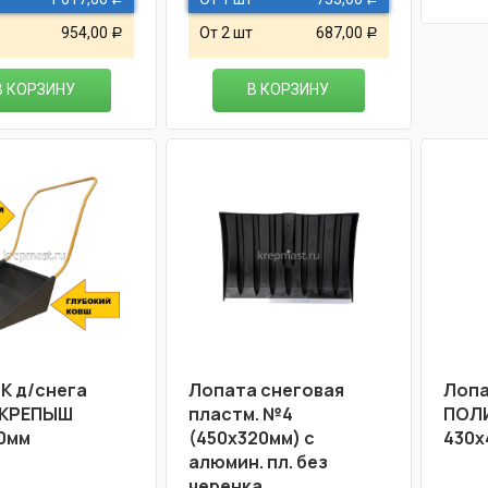
954,00
От 2 шт
687,00
Р
Р
В КОРЗИНУ
В КОРЗИНУ
 д/снега
Лопата снеговая
Лопа
 КРЕПЫШ
пластм. №4
ПОЛ
0мм
(450х320мм) с
430х
алюмин. пл. без
черенка