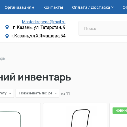
Организациям
Контакты
Оплата / Доставка
О
Masterkrepega@mail.ru
г. Казань, ул. Татарстан, 9
г.Казань,ул.Х.Ямашева,54
арь
ний инвентарь
тету
Показывать по: 24
из
11
НОВИН