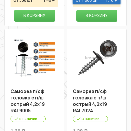
От 500 шт
1,40
От 1 000 шт
1,10
Р
Р
В КОРЗИНУ
В КОРЗИНУ
Саморез п/сф
Саморез п/сф
головка с п/ш
головка с п/ш
острый 4,2х19
острый 4,2х19
RAL9005
RAL7024
в наличии
в наличии