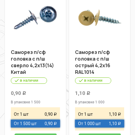
Саморез п/сф
Саморез п/сф
головка с п/ш
головка с п/ш
сверло 4,2х13(14)
острый 4,2х16
Китай
RAL1014
в наличии
в наличии
0,90
1,10
Р
Р
В упаковке 1 500
В упаковке 1 000
От 1 шт
0,90
От 1 шт
1,10
Р
Р
От 1 500 шт
0,90
От 1 000 шт
1,10
Р
Р