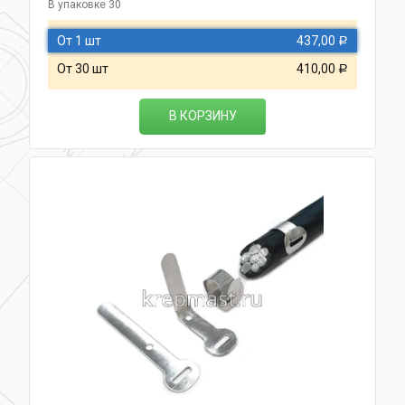
В упаковке 30
От 1 шт
437,00
Р
От 30 шт
410,00
Р
В КОРЗИНУ