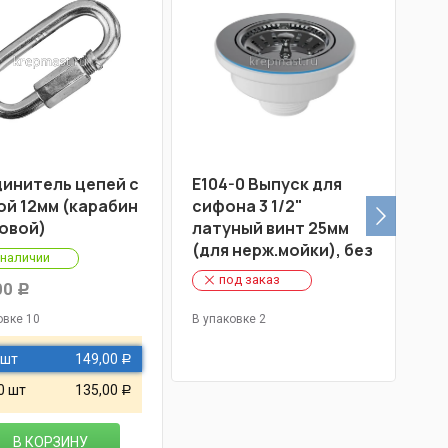
инитель цепей с
Е104-0 Выпуск для
Со
ой 12мм (карабин
сифона 3 1/2"
га
овой)
латуный винт 25мм
ви
(для нерж.мойки), без
 наличии
перелива
под заказ
00
25
Р
овке 10
В упаковке 2
В у
 шт
149,00
О
Р
0 шт
135,00
О
Р
В КОРЗИНУ