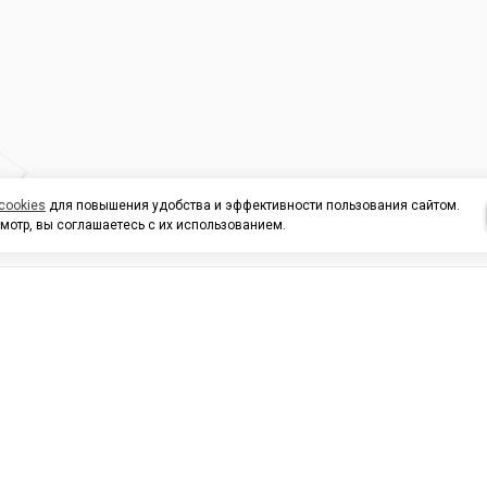
cookies
для повышения удобства и эффективности пользования сайтом.
мотр, вы соглашаетесь с их использованием.
И ПОДДЕРЖКА
ОРГАНИЗАЦИЯМ
КОНТАК
льных
420054, Республика Татарста
г.Казань, ул.Татарстан, 9