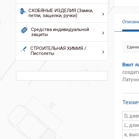
СКОБЯНЫЕ ИЗДЕЛИЯ (Замки,
петли, защелки, ручки)
Описан
Средства индивидуальной
защиты
Едини
СТРОИТЕЛЬНАЯ ХИМИЯ /
Пистолеты
Винт л
создат
Латунн
Техни
D, ди
L, дл
к, вы