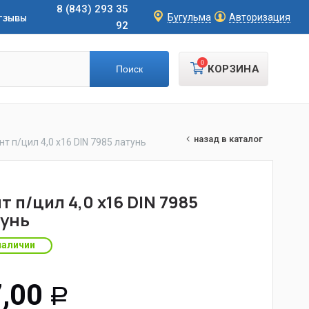
8 (843) 293 35
тзывы
Бугульма
Авторизация
92
0
КОРЗИНА
назад в каталог
нт п/цил 4,0 х16 DIN 7985 латунь
т п/цил 4,0 х16 DIN 7985
унь
наличии
,00
Р