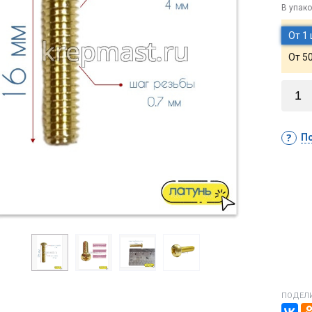
В упако
От 1
От 5
По
ПОДЕЛИ