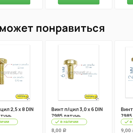
 может понравиться
цил 2,5 х 8 DIN
Винт п/цил 3,0 х 6 DIN
Винт 
атунь
7985 латунь
7985
личии
в наличии
в
8,00
9,00
Р