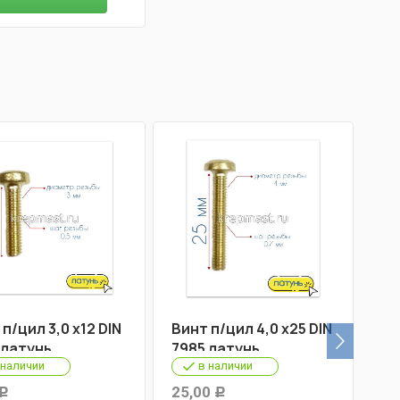
п/цил 3,0 х12 DIN
Винт п/цил 4,0 х25 DIN
Ви
 латунь
7985 латунь
79
 наличии
в наличии
25,00
Р
Р