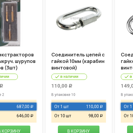
экстракторов
Соединитель цепей с
Соед
ыкруч. шурупов
гайкой 10мм (карабин
гайк
в (3шт)
винтовой)
винт
личии
в наличии
в
110,00
149,
Р
Р
е 2
В упаковке 10
В упак
687,00
От 1 шт
110,00
От 1
Р
Р
646,00
От 10 шт
98,00
От 1
Р
Р
В КОРЗИНУ
В КОРЗИНУ