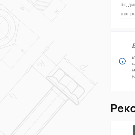
dк, д
шаг 
В
В
н
м
у
Рек