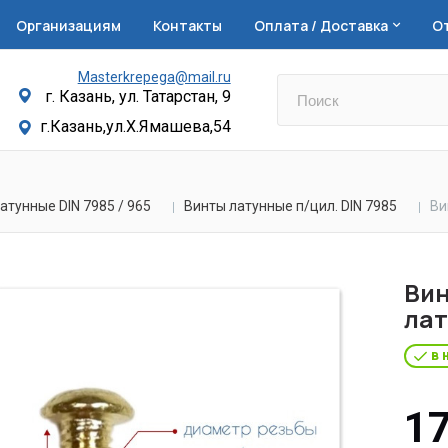
Организациям
Контакты
Оплата / Доставка
О
Masterkrepega@mail.ru
г. Казань, ул. Татарстан, 9
г.Казань,ул.Х.Ямашева,54
атунные DIN 7985 / 965
Винты латунные п/цил. DIN 7985
Ви
Вин
лат
в 
17