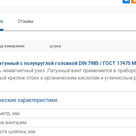
ие
Отзывы
ца измерения:
штука
атунный с полукруглой головкой DIN 7985 / ГОСТ 17475 М 
ь немагнитный узел. Латунный винт применяется в прибор
ый крепеж стоек к органическим кислотам и углекислым 
ческие характеристики:
аметр, мм
ина винта,мм
сота шляпки, мм