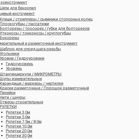
нзоинструмент
Цепи для бензопил
цевый инструмент
Клещи / стрипперы / сьемники стопорных колец
Плоскогубцы / пассатижи
Болторезы / тросорез / губки для болторезов
Утконосы / тонконосы / круглогубцы
Бокорезы
мерительный и разметочный инструмент
Шаблон для опред.шага резьбы
Угольники
Уровни / Гидроуровени
Гидроуровень
Уровень
Штангенциркули / МИКРОМЕТРЫ
Щупы измерительные
Карандаши / маркеры / чертилки
Краски разметочные / Порошок разметочный
Линейки
Нити / шнуры
Отвесы строительные
РУЛЕТКИ
Рулетки 3,0м
Рулетки 5,0м
Рулетки 7,5м / 8,0м
Рулетки 10,0м
Рулетки 20,0м
Рулетки 30,0м