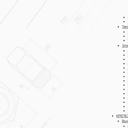
Те
Эл
КРЕП
Вы