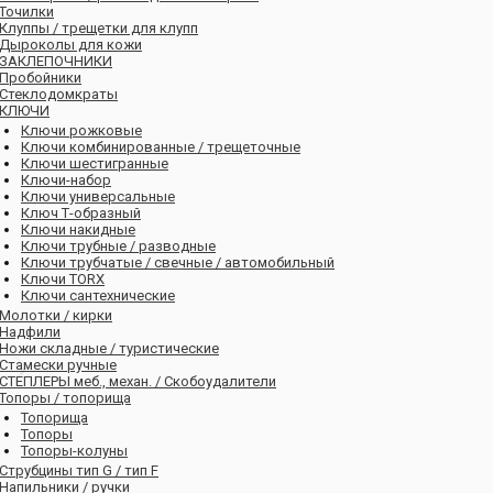
Точилки
Клуппы / трещетки для клупп
Дыроколы для кожи
ЗАКЛЕПОЧНИКИ
Пробойники
Стеклодомкраты
КЛЮЧИ
Ключи рожковые
Ключи комбинированные / трещеточные
Ключи шестигранные
Ключи-набор
Ключи универсальные
Ключ Т-образный
Ключи накидные
Ключи трубные / разводные
Ключи трубчатые / свечные / автомобильный
Ключи ТORX
Ключи сантехнические
Молотки / кирки
Надфили
Ножи складные / туристические
Стамески ручные
СТЕПЛЕРЫ меб., механ. / Скобоудалители
Топоры / топорища
Топорища
Топоры
Топоры-колуны
Струбцины тип G / тип F
Напильники / ручки