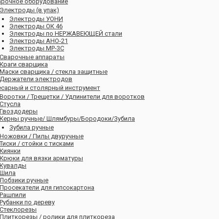
арочное оборудование
Электроды (в упак)
Электроды УОНИ
Электроды ОК 46
Электроды по НЕРЖАВЕЮЩЕЙ стали
Электроды АНО-21
Электроды МР-3С
Сварочные аппараты
Краги сварщика
Маски сварщика / стекла защитные
Держатели электродов
есарный и столярный инструмент
Воротки / Трещетки / Удлинители для воротков
Стусла
Гвоздодеры
Керны ручные/ Шлямбуры/Бородоки/Зубила
Зубила ручные
Ножовки / Пилы двуручные
Тиски / стойки с тисками
Киянки
Крюки для вязки арматуры
Кувалды
Шила
Лобзики ручные
Просекатели для гипсокартона
Рашпили
Рубанки по дереву
Стеклорезы
Плиткорезы / ролики для плиткореза