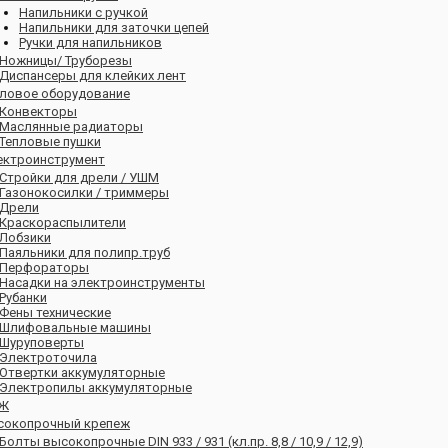
Напильники с ручкой
Напильники для заточки цепей
Ручки для напильников
Ножницы/ Труборезы
Диспансеры для клейких лент
пловое оборудование
Конвекторы
Маслянные радиаторы
Тепловые пушки
ектроинструмент
Стройки для дрели / УШМ
Газонокосилки / триммеры
Дрели
Краскораспылители
Лобзики
Паяльники для полипр.труб
Перфораторы
Насадки на электроинструменты
Рубанки
Фены технические
Шлифовальные машины
Шуруповерты
Электроточила
Отвертки аккумуляторные
Электропилы аккумуляторные
ЕЖ
сокопрочный крепеж
Болты высокопрочные DIN 933 / 931 (кл.пр. 8,8 / 10,9 / 12,9)