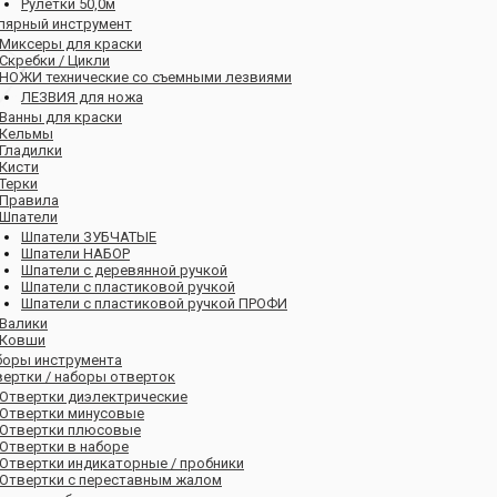
Рулетки 50,0м
лярный инструмент
Миксеры для краски
Скребки / Цикли
НОЖИ технические со съемными лезвиями
ЛЕЗВИЯ для ножа
Ванны для краски
Кельмы
Гладилки
Кисти
Терки
Правила
Шпатели
Шпатели ЗУБЧАТЫЕ
Шпатели НАБОР
Шпатели с деревянной ручкой
Шпатели с пластиковой ручкой
Шпатели с пластиковой ручкой ПРОФИ
Валики
Ковши
боры инструмента
ертки / наборы отверток
Отвертки диэлектрические
Отвертки минусовые
Отвертки плюсовые
Отвертки в наборе
Отвертки индикаторные / пробники
Отвертки с переставным жалом