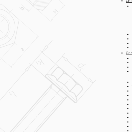
Св
Сл