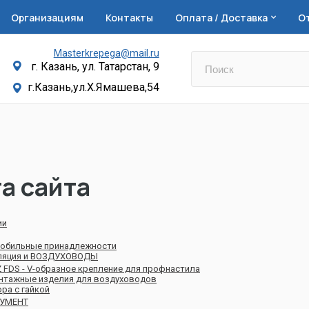
Организациям
Контакты
Оплата / Доставка
О
Masterkrepega@mail.ru
г. Казань, ул. Татарстан, 9
г.Казань,ул.Х.Ямашева,54
а сайта
ии
обильные принадлежности
ляция и ВОЗДУХОВОДЫ
 FDS - V-образное крепление для профнастила
нтажные изделия для воздуховодов
ра с гайкой
УМЕНТ