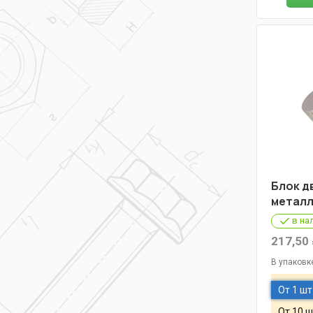
Блок д
металл.
в на
217,50
В упаковк
От 1 шт
От 10 ш