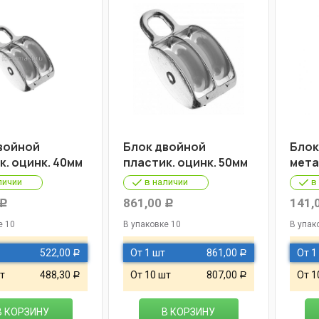
войной
Блок двойной
Блок
к. оцинк. 40мм
пластик. оцинк. 50мм
мета
личии
в наличии
в
861,00
141,
Р
Р
е 10
В упаковке 10
В упак
522,00
От 1 шт
861,00
От 1
Р
Р
т
488,30
От 10 шт
807,00
От 1
Р
Р
В КОРЗИНУ
В КОРЗИНУ