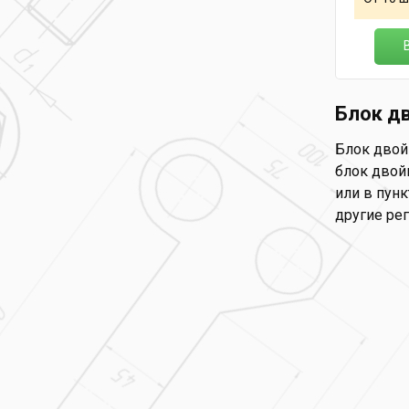
Блок д
Блок двой
блок двойн
или в пунк
другие ре