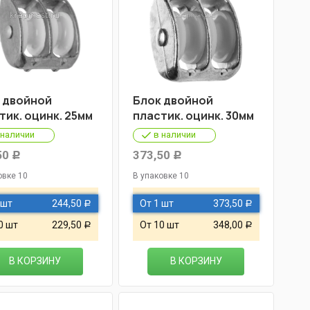
 двойной
Блок двойной
тик. оцинк. 25мм
пластик. оцинк. 30мм
 наличии
в наличии
50
373,50
Р
Р
овке 10
В упаковке 10
 шт
244,50
От 1 шт
373,50
Р
Р
0 шт
229,50
От 10 шт
348,00
Р
Р
В КОРЗИНУ
В КОРЗИНУ