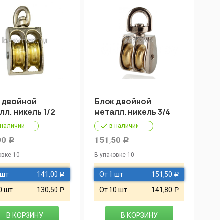
 двойной
Блок двойной
лл. никель 1/2
металл. никель 3/4
 наличии
в наличии
00
151,50
Р
Р
овке 10
В упаковке 10
 шт
141,00
От 1 шт
151,50
Р
Р
0 шт
130,50
От 10 шт
141,80
Р
Р
В КОРЗИНУ
В КОРЗИНУ