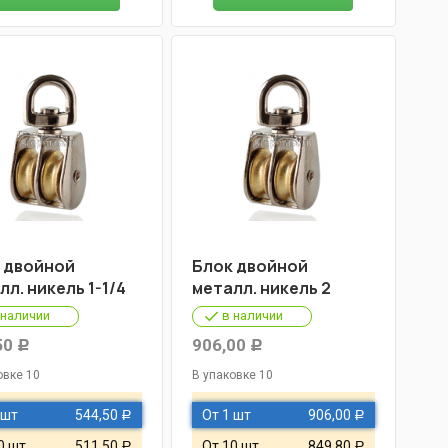
 двойной
Блок двойной
лл. никель 1-1/4
металл. никель 2
 наличии
в наличии
50
906,00
Р
Р
овке 10
В упаковке 10
 шт
544,50
От 1 шт
906,00
Р
Р
0 шт
511,50
От 10 шт
849,80
Р
Р