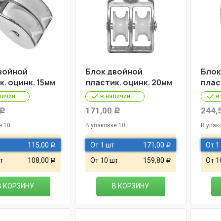
войной
Блок двойной
Блок
к. оцинк. 15мм
пластик. оцинк. 20мм
плас
личии
в наличии
в
171,00
244,
Р
Р
е 10
В упаковке 10
В упак
115,00
От 1 шт
171,00
От 1
Р
Р
т
108,00
От 10 шт
159,80
От 1
Р
Р
В КОРЗИНУ
В КОРЗИНУ