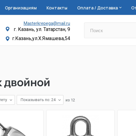
Организациям
Контакты
Оплата / Доставка
О
Masterkrepega@mail.ru
г. Казань, ул. Татарстан, 9
г.Казань,ул.Х.Ямашева,54
к двойной
тету
Показывать по: 24
из
12