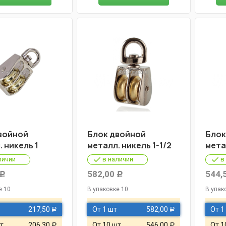
войной
Блок двойной
Блок
 никель 1
металл. никель 1-1/2
мета
личии
в наличии
в
582,00
544,
Р
Р
е 10
В упаковке 10
В упак
217,50
От 1 шт
582,00
От 1
Р
Р
т
206,30
От 10 шт
546,00
От 1
Р
Р