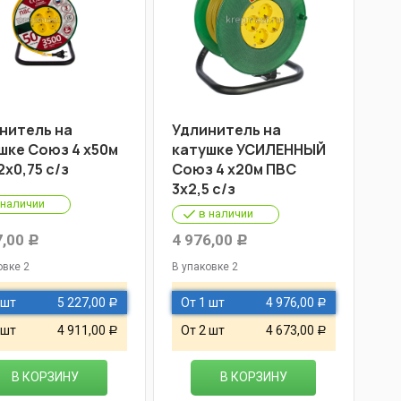
нитель на
Удлинитель на
шке Союз 4 х50м
катушке УСИЛЕННЫЙ
2х0,75 c/з
Союз 4 х20м ПВС
3х2,5 c/з
 наличии
в наличии
7,00
4 976,00
Р
Р
овке 2
В упаковке 2
 шт
5 227,00
От 1 шт
4 976,00
Р
Р
 шт
4 911,00
От 2 шт
4 673,00
Р
Р
В КОРЗИНУ
В КОРЗИНУ