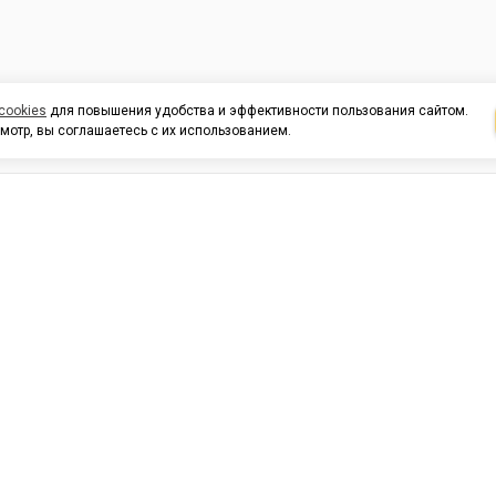
cookies
для повышения удобства и эффективности пользования сайтом.
мотр, вы соглашаетесь с их использованием.
И ПОДДЕРЖКА
ОРГАНИЗАЦИЯМ
КОНТАК
льных
420054, Республика Татарста
г.Казань, ул.Татарстан, 9
г.Казань, ул.Ямашева, 54, кор
3