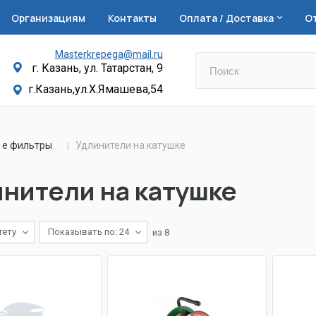
Организациям
Контакты
Оплата / Доставка
О
Masterkrepega@mail.ru
г. Казань, ул. Татарстан, 9
г.Казань,ул.Х.Ямашева,54
ы е фильтры
Удлинители на катушке
нители на катушке
тету
Показывать по: 24
из
8