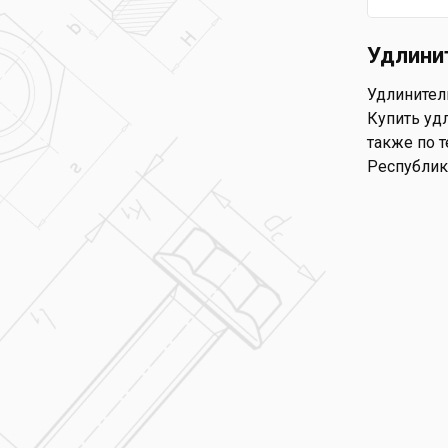
Удлини
Удлинители
Купить удл
также по т
Республик