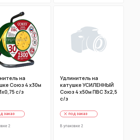
нитель на
Удлинитель на
шке Союз 4 х30м
катушке УСИЛЕННЫЙ
3х0,75 c/з
Союз 4 х50м ПВС 3х2,5
c/з
д заказ
под заказ
овке 2
В упаковке 2