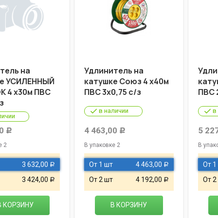
тель на
Удлинитель на
Удли
ке УСИЛЕННЫЙ
катушке Союз 4 х40м
кату
 4 х30м ПВС
ПВС 3х0,75 c/з
ПВС 
/з
в наличии
в
личии
0
4 463,00
5 22
Р
Р
е 2
В упаковке 2
В упак
3 632,00
От 1 шт
4 463,00
От 1
Р
Р
3 424,00
От 2 шт
4 192,00
От 2
Р
Р
В КОРЗИНУ
В КОРЗИНУ