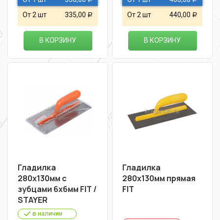
От 2 шт
335,00
От 2 шт
440,00
Р
Р
В КОРЗИНУ
В КОРЗИНУ
Гладилка
Гладилка
280х130мм с
280х130мм прямая
зубцами 6х6мм FIT /
FIT
STAYER
в наличии