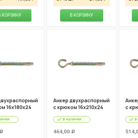
В КОРЗИНУ
В КОРЗИНУ
двухраспорный
Анкер двухраспорный
Анке
ом 16х180х24
с крюком 16х210х24
с кр
личии
в наличии
в
464,00
514,
Р
Р