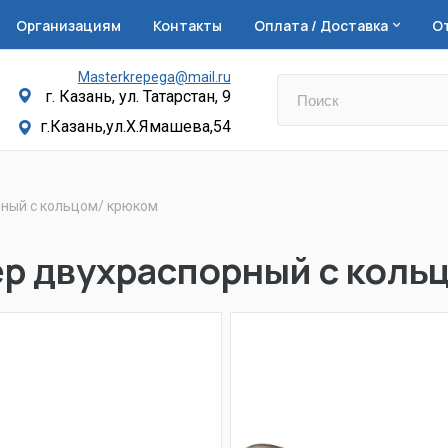
Организациям
Контакты
Оплата / Доставка
О
Masterkrepega@mail.ru
г. Казань, ул. Татарстан, 9
г.Казань,ул.Х.Ямашева,54
ный с кольцом/ крюком
р двухраспорный с коль