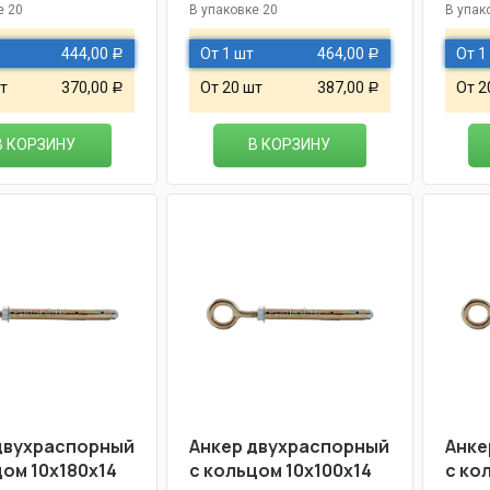
е 20
В упаковке 20
В упак
444,00
От 1 шт
464,00
От 1
Р
Р
т
370,00
От 20 шт
387,00
От 2
Р
Р
В КОРЗИНУ
В КОРЗИНУ
двухраспорный
Анкер двухраспорный
Анке
цом 10х180х14
с кольцом 10х100х14
с ко