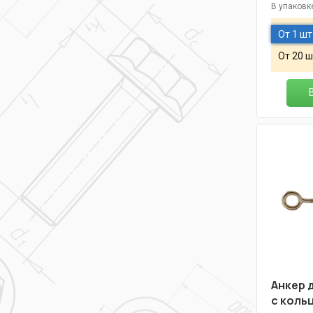
В упаковк
От 1 шт
От 20 ш
Анкер 
с коль