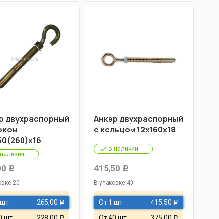
р двухраспорный
Анкер двухраспорный
юком
с кольцом 12х160х18
50(260)х16
в наличии
 наличии
00
415,50
Р
Р
овке 20
В упаковке 40
 шт
265,00
От 1 шт
415,50
Р
Р
0 шт
228,00
От 40 шт
375,00
Р
Р