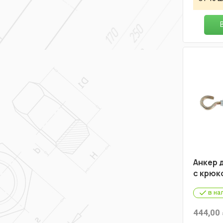
Анкер 
с крюк
в на
444,00