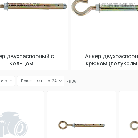
ер двухраспорный с
Анкер двухраспорн
кольцом
крюком (полуколь
тету
Показывать по: 24
из
36