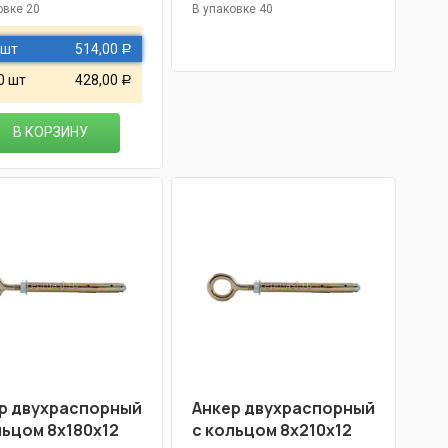
овке 20
В упаковке 40
 шт
514,00
Р
0 шт
428,00
Р
В КОРЗИНУ
р двухраспорный
Анкер двухраспорный
льцом 8х180х12
с кольцом 8х210х12