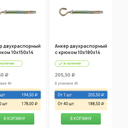
р двухраспорный
Анкер двухраспорный
юком 10х150х14
с крюком 10х180х14
 наличии
в наличии
50
205,50
Р
Р
овке 40
В упаковке 40
 шт
194,50
От 1 шт
205,50
Р
Р
0 шт
178,00
От 40 шт
188,50
Р
Р
В КОРЗИНУ
В КОРЗИНУ