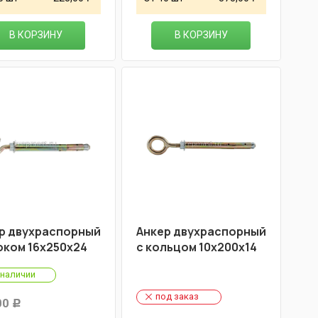
В КОРЗИНУ
В КОРЗИНУ
р двухраспорный
Анкер двухраспорный
юком 16х250х24
с кольцом 10х200х14
 наличии
под заказ
00
Р