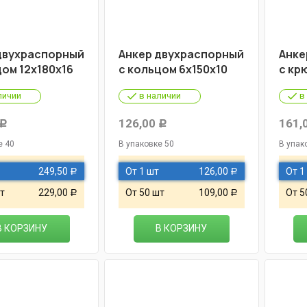
двухраспорный
Анкер двухраспорный
Анке
цом 12х180х16
с кольцом 6х150х10
с кр
личии
в наличии
в
126,00
161,
Р
Р
е 40
В упаковке 50
В упак
249,50
От 1 шт
126,00
От 1
Р
Р
т
229,00
От 50 шт
109,00
От 5
Р
Р
В КОРЗИНУ
В КОРЗИНУ