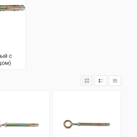
ый с
цом)