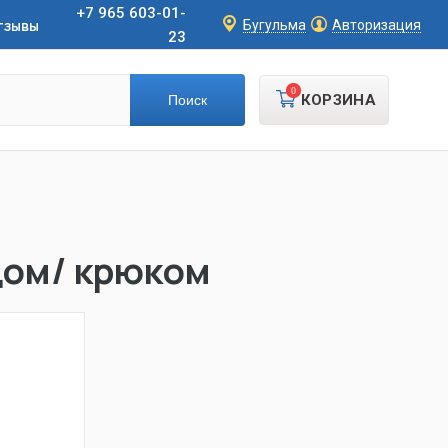
+7 965 603-01-
тзывы
Бугульма
Авторизация
23
0
КОРЗИНА
цом/ крюком