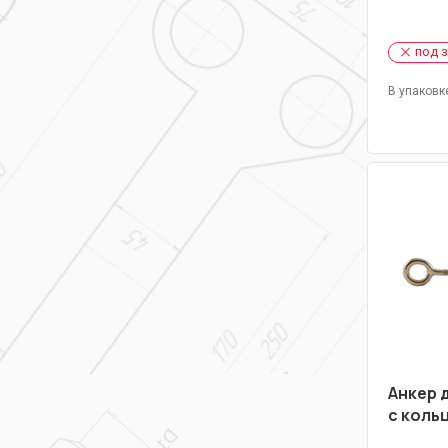
под 
В упаковк
Анкер 
с коль