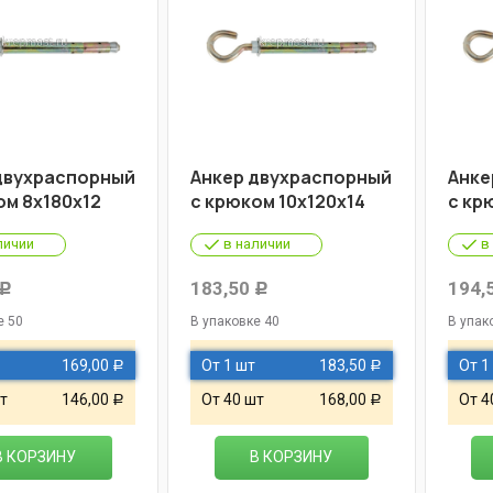
двухраспорный
Анкер двухраспорный
Анке
ом 8х180х12
с крюком 10х120х14
с кр
личии
в наличии
в
183,50
194,
Р
Р
е 50
В упаковке 40
В упак
169,00
От 1 шт
183,50
От 1
Р
Р
т
146,00
От 40 шт
168,00
От 4
Р
Р
В КОРЗИНУ
В КОРЗИНУ