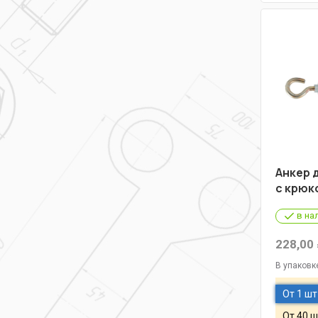
Анкер 
с крюк
в на
228,00
В упаковк
От 1 шт
От 40 ш