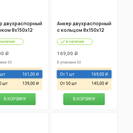
р двухраспорный
Анкер двухраспорный
юком 8х150х12
с кольцом 8х150х12
 наличии
в наличии
00
169,00
Р
Р
овке 50
В упаковке 50
 шт
161,00
От 1 шт
169,00
Р
Р
0 шт
139,00
От 50 шт
145,00
Р
Р
В КОРЗИНУ
В КОРЗИНУ