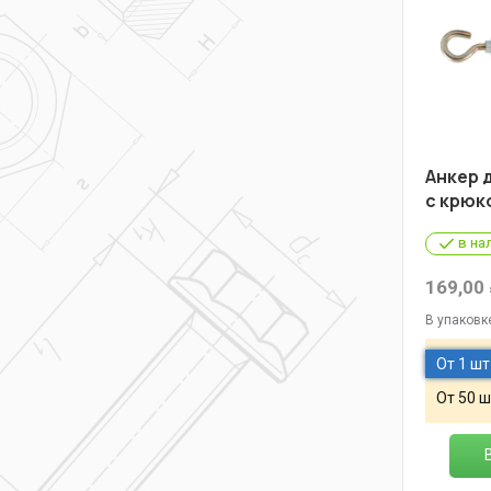
Анкер 
с крюк
в на
169,00
В упаковк
От 1 шт
От 50 ш