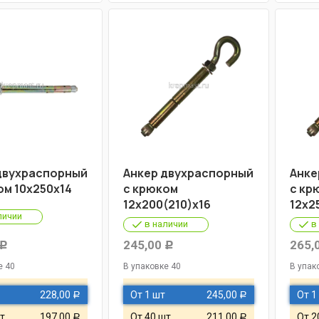
двухраспорный
Анкер двухраспорный
Анке
ом 10х250х14
с крюком
с кр
12х200(210)х16
12х2
личии
в наличии
в
245,00
265,
Р
Р
е 40
В упаковке 40
В упак
228,00
От 1 шт
245,00
От 1
Р
Р
т
197,00
От 40 шт
211,00
От 2
Р
Р