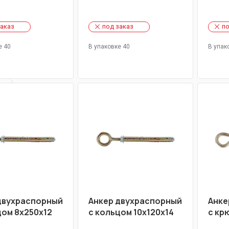
заказ
под заказ
по
е 40
В упаковке 40
В упак
двухраспорный
Анкер двухраспорный
Анке
цом 8х250х12
с кольцом 10х120х14
с кр