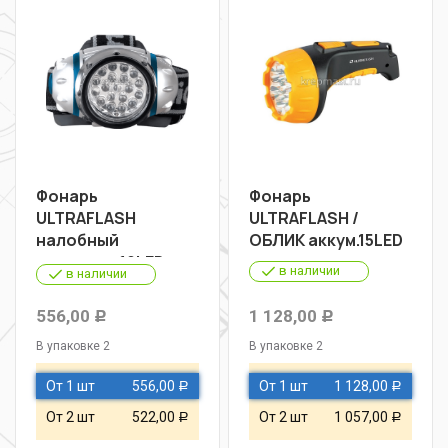
Фонарь
Фонарь
ULTRAFLASH
ULTRAFLASH /
налобный
ОБЛИК аккум.15LED
металлик 19LED
в наличии
в наличии
556,00
1 128,00
Р
Р
В упаковке 2
В упаковке 2
От 1 шт
556,00
От 1 шт
1 128,00
Р
Р
От 2 шт
522,00
От 2 шт
1 057,00
Р
Р