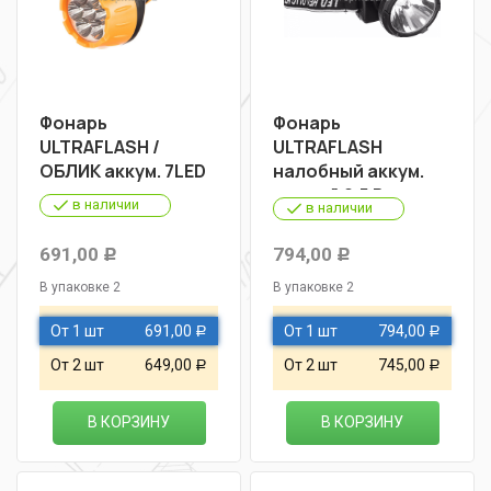
Фонарь
Фонарь
ULTRAFLASH /
ULTRAFLASH
ОБЛИК аккум. 7LED
налобный аккум.
черный 0,5 Ватт
в наличии
в наличии
LED
691,00
794,00
Р
Р
В упаковке 2
В упаковке 2
От 1 шт
691,00
От 1 шт
794,00
Р
Р
От 2 шт
649,00
От 2 шт
745,00
Р
Р
В КОРЗИНУ
В КОРЗИНУ