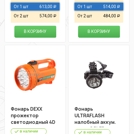
От 1 шт
613,00
От 1 шт
514,00
Р
Р
От 2 шт
574,00
От 2 шт
484,00
Р
Р
В КОРЗИНУ
В КОРЗИНУ
Фонарь DEXX
Фонарь
прожектор
ULTRAFLASH
светодиодный 4D
налобный аккум.
черный 5LED
в наличии
в наличии