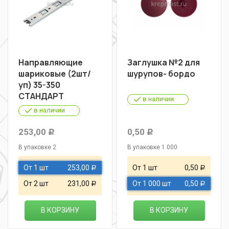
Направляющие
Заглушка №2 для
шариковые (2шт/
шурупов- бордо
уп) 35-350
СТАНДАРТ
в наличии
в наличии
253,00
0,50
Р
Р
В упаковке 2
В упаковке 1 000
От 1 шт
253,00
От 1 шт
0,50
Р
Р
От 2 шт
231,00
От 1 000 шт
0,50
Р
Р
В КОРЗИНУ
В КОРЗИНУ