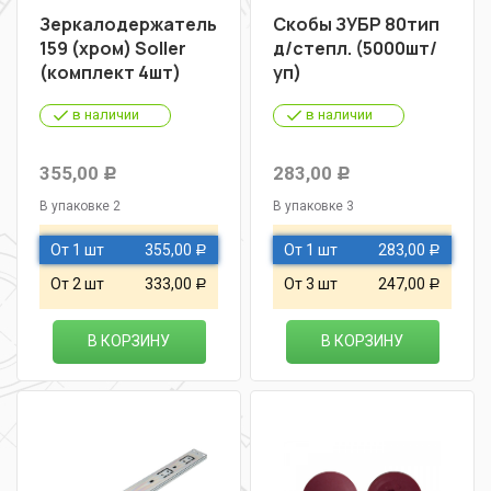
Зеркалодержатель
Скобы ЗУБР 80тип
159 (хром) Soller
д/степл. (5000шт/
(комплект 4шт)
уп)
в наличии
в наличии
355,00
283,00
Р
Р
В упаковке 2
В упаковке 3
От 1 шт
355,00
От 1 шт
283,00
Р
Р
От 2 шт
333,00
От 3 шт
247,00
Р
Р
В КОРЗИНУ
В КОРЗИНУ