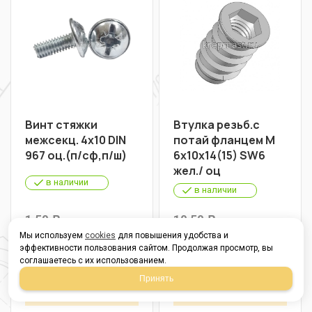
Винт стяжки
Втулка резьб.с
межсекц. 4х10 DIN
потай фланцем М
967 оц.(п/сф,п/ш)
6х10х14(15) SW6
жел./ оц
в наличии
в наличии
1,50
10,50
Р
Р
Мы используем
cookies
для повышения удобства и
В упаковке 700
В упаковке 250
эффективности пользования сайтом. Продолжая просмотр, вы
соглашаетесь с их использованием.
От 1 шт
1,50
От 1 шт
10,50
Р
Р
Принять
От 700 шт
1,10
От 250 шт
7,40
Р
Р