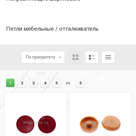
Петли мебельные / отталкиватель
По приоритету
1
из
2
3
4
5
5