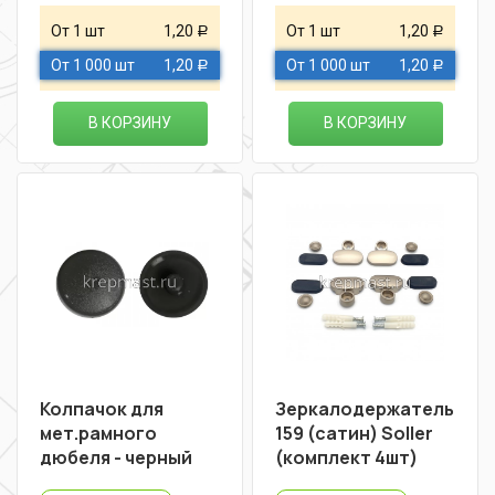
От 1 шт
1,20
От 1 шт
1,20
Р
Р
От 1 000 шт
1,20
От 1 000 шт
1,20
Р
Р
В КОРЗИНУ
В КОРЗИНУ
Колпачок для
Зеркалодержатель
мет.рамного
159 (сатин) Soller
дюбеля - черный
(комплект 4шт)