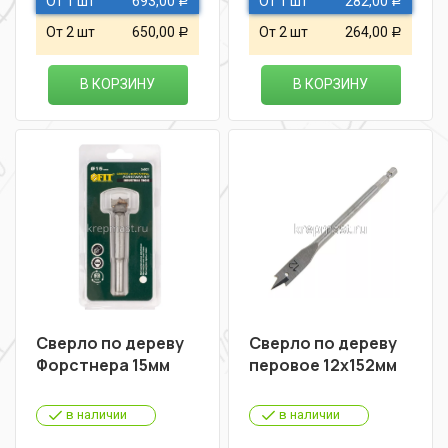
От 1 шт
693,00
От 1 шт
282,00
Р
Р
От 2 шт
650,00
От 2 шт
264,00
Р
Р
В КОРЗИНУ
В КОРЗИНУ
Сверло по дереву
Сверло по дереву
Форстнера 15мм
перовое 12х152мм
в наличии
в наличии