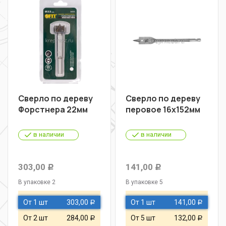
Сверло по дереву
Сверло по дереву
Форстнера 22мм
перовое 16х152мм
в наличии
в наличии
303,00
141,00
Р
Р
В упаковке 2
В упаковке 5
От 1 шт
303,00
От 1 шт
141,00
Р
Р
От 2 шт
284,00
От 5 шт
132,00
Р
Р