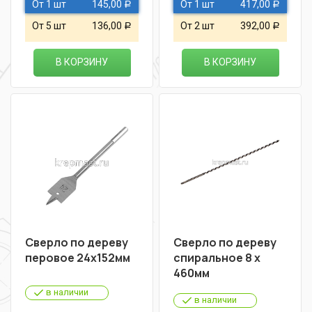
От 1 шт
145,00
От 1 шт
417,00
Р
Р
От 5 шт
136,00
От 2 шт
392,00
Р
Р
В КОРЗИНУ
В КОРЗИНУ
Сверло по дереву
Сверло по дереву
перовое 24х152мм
спиральное 8 х
460мм
в наличии
в наличии