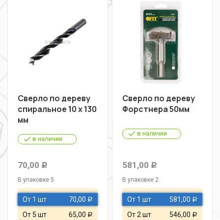
Сверло по дереву
Сверло по дереву
спиральное 10 х 130
Форстнера 50мм
мм
в наличии
в наличии
70,00
581,00
Р
Р
В упаковке 5
В упаковке 2
От 1 шт
70,00
От 1 шт
581,00
Р
Р
От 5 шт
65,00
От 2 шт
546,00
Р
Р