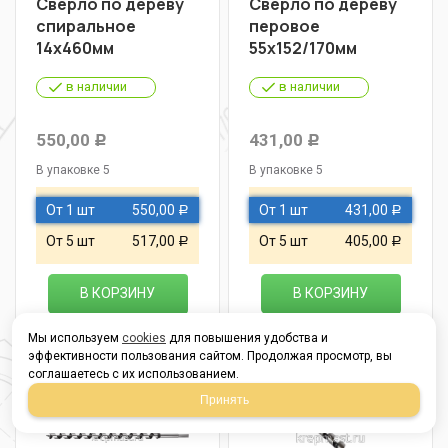
Сверло по дереву
Сверло по дереву
спиральное
перовое
14х460мм
55х152/170мм
в наличии
в наличии
550,00
431,00
Р
Р
В упаковке 5
В упаковке 5
От 1 шт
550,00
От 1 шт
431,00
Р
Р
От 5 шт
517,00
От 5 шт
405,00
Р
Р
В КОРЗИНУ
В КОРЗИНУ
Мы используем
cookies
для повышения удобства и
эффективности пользования сайтом. Продолжая просмотр, вы
соглашаетесь с их использованием.
Принять