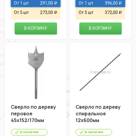
От 1 шт
291,00
От 1 шт
396,00
Р
Р
От 5 шт
273,00
От 5 шт
372,00
Р
Р
В КОРЗИНУ
В КОРЗИНУ
Сверло по дереву
Сверло по дереву
перовое
спиральное
45х152/170мм
12х600мм
в наличии
в наличии