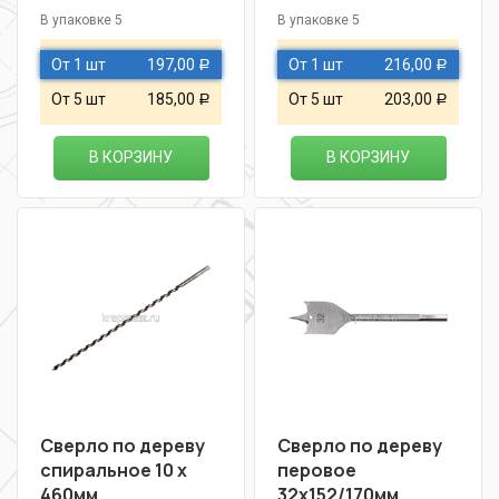
В упаковке 5
В упаковке 5
От 1 шт
197,00
От 1 шт
216,00
Р
Р
От 5 шт
185,00
От 5 шт
203,00
Р
Р
В КОРЗИНУ
В КОРЗИНУ
Сверло по дереву
Сверло по дереву
спиральное 10 х
перовое
460мм
32х152/170мм