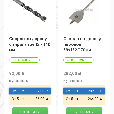
Сверло по дереву
Сверло по дереву
спиральное 12 х 140
перовое
мм
38х152/170мм
в наличии
в наличии
92,00
282,00
Р
Р
В упаковке 5
В упаковке 5
От 1 шт
92,00
От 1 шт
282,00
Р
Р
От 5 шт
86,00
От 5 шт
264,00
Р
Р
В КОРЗИНУ
В КОРЗИНУ