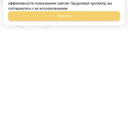
эффективности пользования сайтом. Продолжая просмотр, вы
соглашаетесь с их использованием.
Принять
Магазин строительных
материалов
420054, Республика
Татарстан
г.Казань, ул.Татарстан,
9
г.Казань, ул.Ямашева,
54, корпус 3