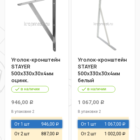
Уголок-кронштейн
Уголок-кронштейн
STAYER
STAYER
500х330х30х4мм
500х330х30х4мм
оцинк.
белый
в наличии
в наличии
946,00
1 067,00
Р
Р
В упаковке 2
В упаковке 2
От 1 шт
946,00
От 1 шт
1 067,00
Р
Р
От 2 шт
887,00
От 2 шт
1 002,00
Р
Р