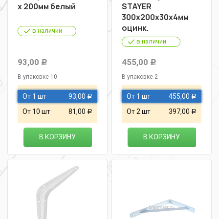
х 200мм белый
STAYER
300х200х30х4мм
оцинк.
в наличии
в наличии
93,00
455,00
Р
Р
В упаковке 10
В упаковке 2
От 1 шт
93,00
От 1 шт
455,00
Р
Р
От 10 шт
81,00
От 2 шт
397,00
Р
Р
В КОРЗИНУ
В КОРЗИНУ