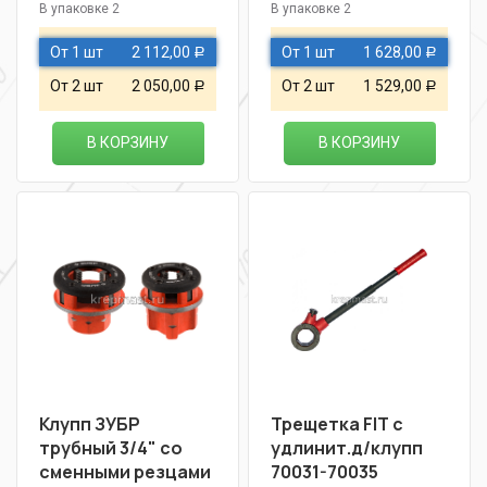
В упаковке 2
В упаковке 2
От 1 шт
2 112,00
От 1 шт
1 628,00
Р
Р
От 2 шт
2 050,00
От 2 шт
1 529,00
Р
Р
В КОРЗИНУ
В КОРЗИНУ
Клупп ЗУБР
Трещетка FIT с
трубный 3/4" со
удлинит.д/клупп
сменными резцами
70031-70035