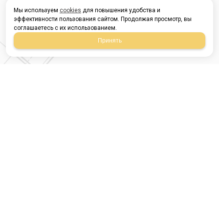
Мы используем
cookies
для повышения удобства и
эффективности пользования сайтом. Продолжая просмотр, вы
соглашаетесь с их использованием.
Принять
Магазин строительных
материалов
420054, Республика
Татарстан
г.Казань, ул.Татарстан,
9
г.Казань, ул.Ямашева,