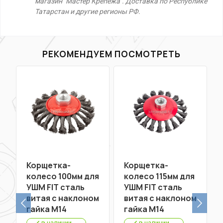
магазин "Мастер Крепежа". Доставка по Республике
Татарстан и другие регионы РФ.
РЕКОМЕНДУЕМ ПОСМОТРЕТЬ
Корщетка-
Корщетка-
я
колесо 100мм для
колесо 115мм для
УШМ FIT сталь
УШМ FIT сталь
а
витая с наклоном
витая с наклоном
гайка М14
гайка М14
в наличии
в наличии