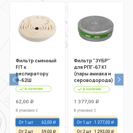
Фильтр сменный
Фильтр "ЗУБР"
FIT к
для РПГ-67 К1
респиратору
(пары амиака и
Ф-62Ш
сероводорода)
(уп.2шт)
в наличии
в наличии
62,00
1 377,00
Р
Р
В упаковке 2
В упаковке 2
От 1 шт
62,00
От 1 шт
1 377,00
Р
Р
От 2 шт
59,00
От 2 шт
1 293,00
Р
Р