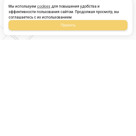
Мы используем
cookies
для повышения удобства и
эффективности пользования сайтом. Продолжая просмотр, вы
соглашаетесь с их использованием.
Принять
Магазин строительных
материалов
420054, Республика
Татарстан
г.Казань, ул.Татарстан,
9
г.Казань, ул.Ямашева,