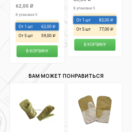
62,00
Р
В упаковке 5
В упаковке 5
От 1 шт
83,00
Р
От 1 шт
62,00
Р
От 5 шт
77,00
Р
От 5 шт
59,00
Р
В КОРЗИНУ
В КОРЗИНУ
ВАМ МОЖЕТ ПОНРАВИТЬСЯ