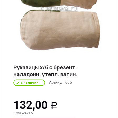
Рукавицы х/б с брезент.
наладонн. утепл. ватин.
Артикул:
665
в наличии
132,00
Р
В упаковке 5