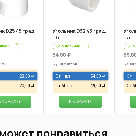
к D25 45 град.
Угольник D32 45 град.
Угол
п/п
п/п
личии
в наличии
в
54,00
65,0
Р
Р
е 50
В упаковке 50
В упак
23,00
От 1 шт
54,00
От 1
Р
Р
т
20,00
От 50 шт
49,00
От 5
Р
Р
В КОРЗИНУ
В КОРЗИНУ
 может понравиться