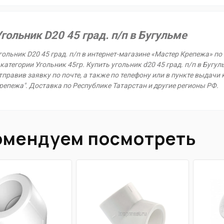
гольник D20 45 град. п/п в Бугульме
гольник D20 45 град. п/п в интернет-магазине «Мастер Крепежа» по
 категории Угольник 45гр. Купить угольник d20 45 град. п/п в Бугул
тправив заявку по почте, а также по телефону или в пункте выдачи к
репежа". Доставка по Республике Татарстан и другие регионы РФ.
омендуем посмотреть