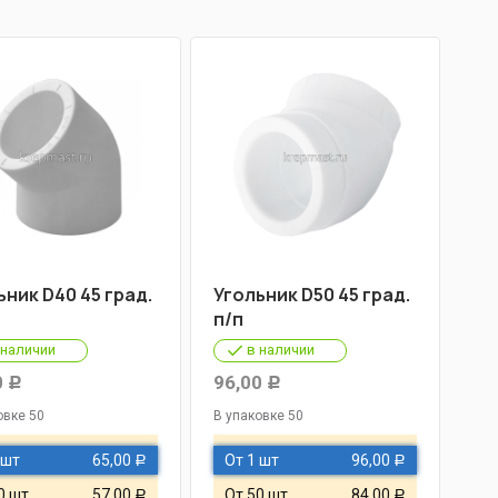
ьник D40 45 град.
Угольник D50 45 град.
п/п
 наличии
в наличии
0
96,00
Р
Р
овке 50
В упаковке 50
 шт
65,00
От 1 шт
96,00
Р
Р
0 шт
57,00
От 50 шт
84,00
Р
Р