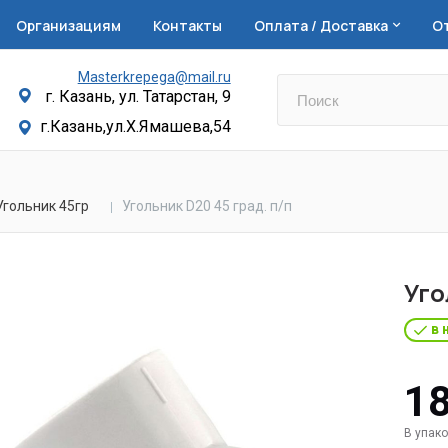
Организациям
Контакты
Оплата / Доставка
О
Masterkrepega@mail.ru
г. Казань, ул. Татарстан, 9
г.Казань,ул.Х.Ямашева,54
Угольник 45гр
Угольник D20 45 град. п/п
Уго
в 
18
В упако