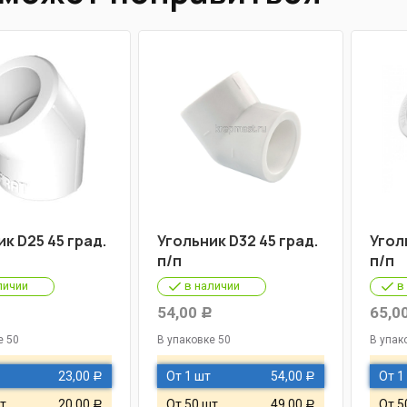
к D25 45 град.
Угольник D32 45 град.
Угол
п/п
п/п
личии
в наличии
в
54,00
65,0
Р
Р
е 50
В упаковке 50
В упак
23,00
От 1 шт
54,00
От 1
Р
Р
т
20,00
От 50 шт
49,00
От 5
Р
Р