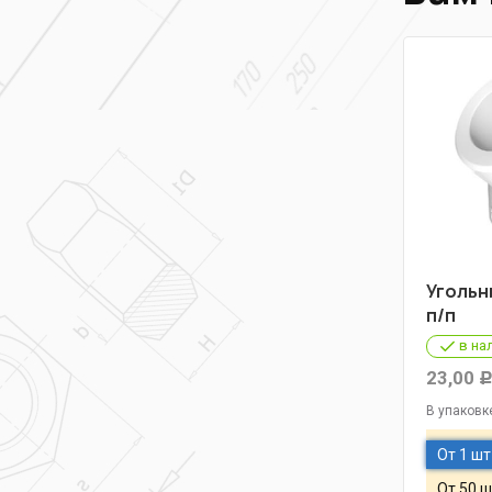
Угольни
п/п
в на
23,00
В упаковк
От 1 шт
От 50 ш