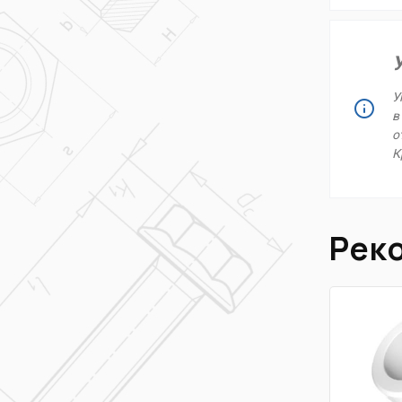
У
У
в
о
К
Рек