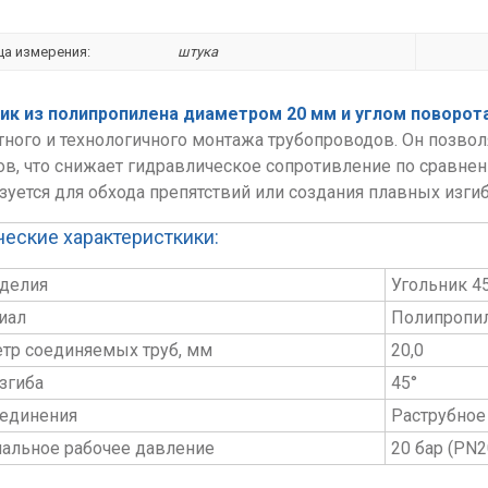
ца измерения:
штука
ик из полипропилена диаметром 20 мм и углом поворота
тного и технологичного монтажа трубопроводов. Он позвол
ов, что снижает гидравлическое сопротивление по сравнен
зуется для обхода препятствий или создания плавных изги
ческие характеристкики:
зделия
Угольник 45
иал
Полипропил
тр соединяемых труб, мм
20,0
згиба
45°
оединения
Раструбное
альное рабочее давление
20 бар (PN2