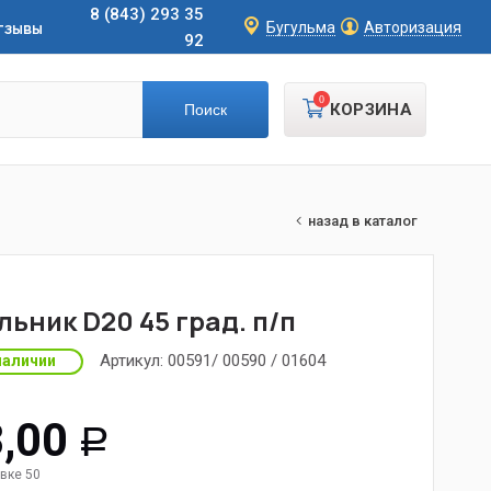
8 (843) 293 35
тзывы
Бугульма
Авторизация
92
0
КОРЗИНА
назад в каталог
льник D20 45 град. п/п
Артикул:
00591/ 00590 / 01604
наличии
,00
Р
вке 50