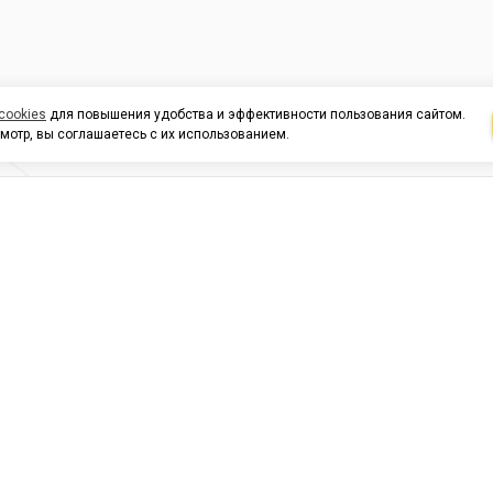
cookies
для повышения удобства и эффективности пользования сайтом.
мотр, вы соглашаетесь с их использованием.
И ПОДДЕРЖКА
ОРГАНИЗАЦИЯМ
КОНТАК
льных
420054, Республика Татарста
г.Казань, ул.Татарстан, 9
г.Казань, ул.Ямашева, 54, кор
3