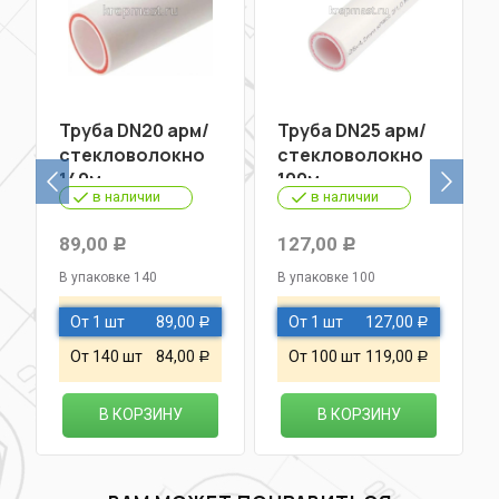
Труба DN20 арм/
Труба DN25 арм/
стекловолокно
стекловолокно
140м
100м
в наличии
в наличии
89,00
127,00
Р
Р
В упаковке 140
В упаковке 100
От 1 шт
89,00
От 1 шт
127,00
Р
Р
От 140 шт
84,00
От 100 шт
119,00
Р
Р
В КОРЗИНУ
В КОРЗИНУ