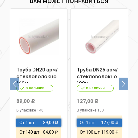
ВАМ МОЖЕТ ПОНРАВИТЬСЯ
Труба DN20 арм/
Труба DN25 арм/
стекловолокно
стекловолокно
140м
100м
в наличии
в наличии
89,00
127,00
Р
Р
В упаковке 140
В упаковке 100
От 1 шт
89,00
От 1 шт
127,00
Р
Р
От 140 шт
84,00
От 100 шт
119,00
Р
Р