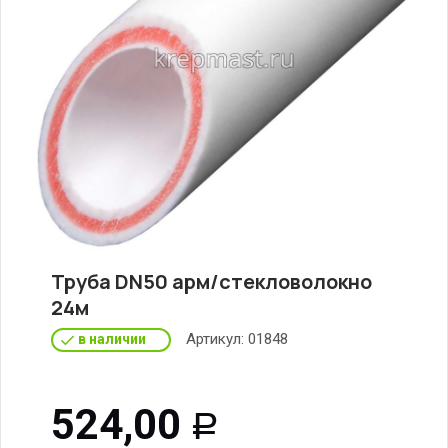
Труба DN50 арм/стекловолокно
24м
Артикул:
01848
в наличии
524,00
Р