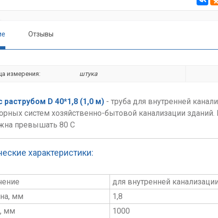
ие
Отзывы
ца измерения:
штука
с раструбом D 40*1,8 (1,0 м)
- труба для внутренней канал
орных систем хозяйственно-бытовой канализации зданий.
жна превышать 80 С
ческие характеристики:
чение
для внутренней канализаци
на, мм
1,8
, мм
1000