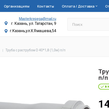
Организациям
Контакты
Оплата / Доставка
О
Masterkrepega@mail.ru
г. Казань, ул. Татарстан, 9
г.Казань,ул.Х.Ямашева,54
Труба с раструбом D 40*1,8 (1,0м) п/п
Тру
п/п
в 
14