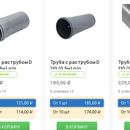
с раструбом D
Труба с раструбом D
Труб
25м) п/п
110 (0,5м) п/п
110 (
личии
в наличии
в
185,00
329,
Р
Р
е 10
В упаковке 10
В упак
121,00
От 1 шт
185,00
От 1
Р
Р
т
114,00
От 10 шт
174,00
От 1
Р
Р
В КОРЗИНУ
В КОРЗИНУ