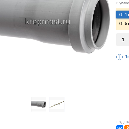
В упако
От 1
От 5
По
ПОДЕЛИ