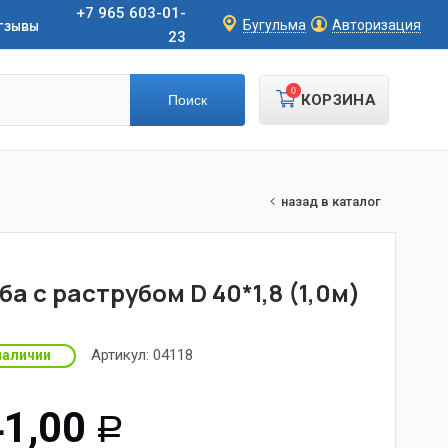
+7 965 603-01-
тзывы
Бугульма
Авторизация
23
0
КОРЗИНА
назад в каталог
ба с раструбом D 40*1,8 (1,0м)
Артикул:
04118
наличии
1,00
Р