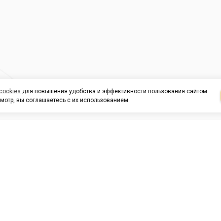
cookies
для повышения удобства и эффективности пользования сайтом.
мотр, вы соглашаетесь с их использованием.
И ПОДДЕРЖКА
ОРГАНИЗАЦИЯМ
КОНТАК
льных
420054, Республика Татарста
г.Казань, ул.Татарстан, 9