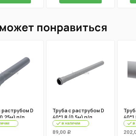
 может понравиться
с раструбом D
Труба с раструбом D
Труб
(0,25м) п/п
40*1,8 (0,5м) п/п
40*1,
личии
в наличии
в
89,00
202,
Р
Р