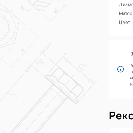
Диаме
Матер
Цвет
Т
Т
т
м
у
Рек