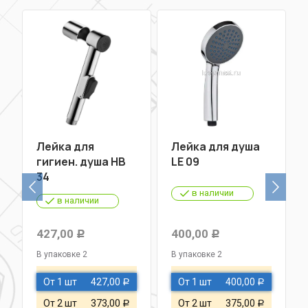
Лейка для
Лейка для душа
гигиен. душа НВ
LE 09
34
в наличии
в наличии
427,00
400,00
Р
Р
В упаковке 2
В упаковке 2
От 1 шт
427,00
От 1 шт
400,00
Р
Р
От 2 шт
373,00
От 2 шт
375,00
Р
Р