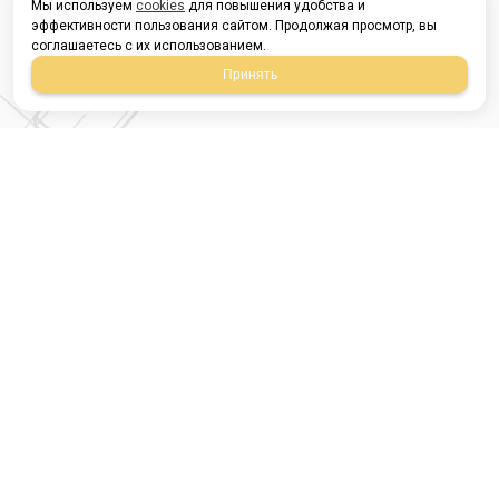
Мы используем
cookies
для повышения удобства и
эффективности пользования сайтом. Продолжая просмотр, вы
соглашаетесь с их использованием.
Принять
Магазин строительных
материалов
420054, Республика
Татарстан
г.Казань, ул.Татарстан,
9
г.Казань, ул.Ямашева,