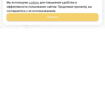
Мы используем
cookies
для повышения удобства и
эффективности пользования сайтом. Продолжая просмотр, вы
соглашаетесь с их использованием.
Принять
Магазин строительных
материалов
420054, Республика
Татарстан
г.Казань, ул.Татарстан,
9
г.Казань, ул.Ямашева,