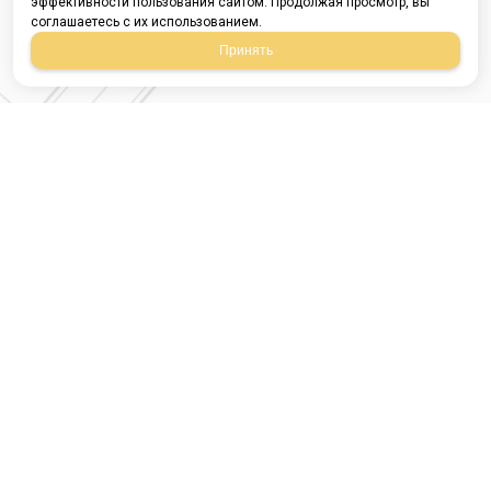
эффективности пользования сайтом. Продолжая просмотр, вы
соглашаетесь с их использованием.
Принять
Магазин строительных
материалов
420054, Республика
Татарстан
г.Казань, ул.Татарстан,
9
г.Казань, ул.Ямашева,
54, корпус 3