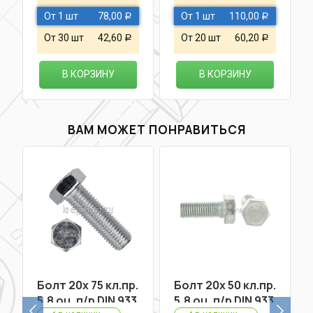
От 1 шт
78,00
От 1 шт
110,00
Р
Р
От 30 шт
42,60
От 20 шт
60,20
Р
Р
В КОРЗИНУ
В КОРЗИНУ
ВАМ МОЖЕТ ПОНРАВИТЬСЯ
Болт 20х 75 кл.пр.
Болт 20х 50 кл.пр.
5,8 оц. п/р DIN 933
5,8 оц. п/р DIN 933