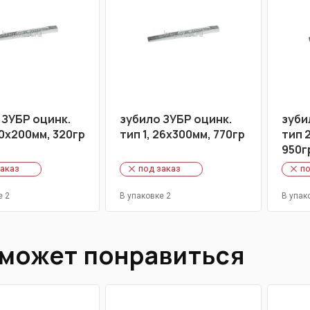
 ЗУБР оцинк.
зубило ЗУБР оцинк.
зуби
20х200мм, 320гр
тип 1, 26х300мм, 770гр
тип 
950г
заказ
под заказ
по
е 2
В упаковке 2
В упак
 может понравиться