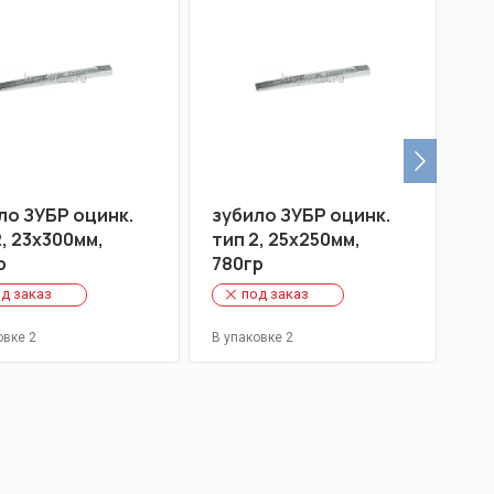
ло ЗУБР оцинк.
зубило ЗУБР оцинк.
зу
2, 23х300мм,
тип 2, 25х250мм,
р
780гр
д заказ
под заказ
овке 2
В упаковке 2
В у