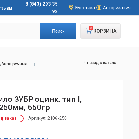
8 (843) 293 35
тзывы
Бугульма
Авторизация
92
0
КОРЗИНА
назад в каталог
убила ручные
ило ЗУБР оцинк. тип 1,
250мм, 650гр
Артикул:
2106-250
д заказ
лучить консультацию