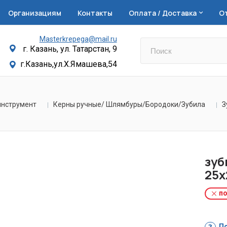
Организациям
Контакты
Оплата / Доставка
О
Masterkrepega@mail.ru
г. Казань, ул. Татарстан, 9
г.Казань,ул.Х.Ямашева,54
инструмент
Керны ручные/ Шлямбуры/Бородоки/Зубила
З
зуб
25х
по
По