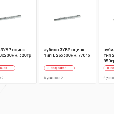
 ЗУБР оцинк.
зубило ЗУБР оцинк.
зуби
20х200мм, 320гр
тип 1, 26х300мм, 770гр
тип 
950г
заказ
под заказ
по
е 2
В упаковке 2
В упак