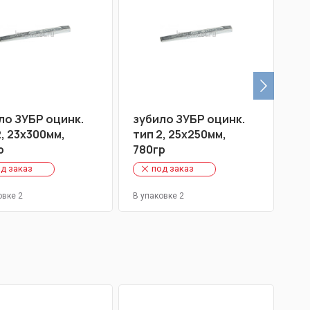
ло ЗУБР оцинк.
зубило ЗУБР оцинк.
зу
2, 23х300мм,
тип 2, 25х250мм,
р
780гр
д заказ
под заказ
овке 2
В упаковке 2
В у